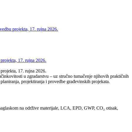
vedbu projekta, 17. rujna 2026.
projekta, 17. rujna 2026.
projekta, 17. rujna 2026.
inkovitosti u zgradarstvu – uz stručno tumačenje njihovih praktičnih
planiranja, projektiranja i provedbe građevinskih projekata.
, s naglaskom na održive materijale, LCA, EPD, GWP, CO₂ otisak,