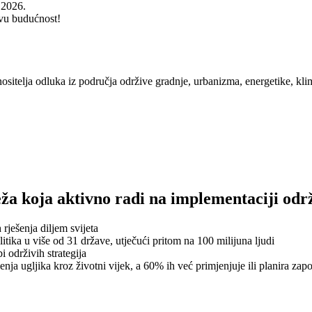
 2026.
ivu budućnost!
sitelja odluka iz područja održive gradnje, urbanizma, energetike, kli
eža koja aktivno radi na implementaciji odr
rješenja diljem svijeta
tika u više od 31 države, utječući pritom na 100 milijuna ljudi
i održivih strategija
a ugljika kroz životni vijek, a 60% ih već primjenjuje ili planira zap