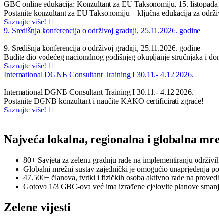
GBC online edukacija: Konzultant za EU Taksonomiju, 15. listopada
Postanite konzultant za EU Taksonomiju – ključna edukacija za održ
Saznajte više!
9. Središnja konferencija o održivoj gradnji, 25.11.2026. godine
9. Središnja konferencija o održivoj gradnji, 25.11.2026. godine
Budite dio vodećeg nacionalnog godišnjeg okupljanje stručnjaka i dono
Saznajte više!
International DGNB Consultant Training I 30.11.- 4.12.2026.
International DGNB Consultant Training I 30.11.- 4.12.2026.
Postanite DGNB konzultant i naučite KAKO certificirati zgrade!
Saznajte više!
Najveća lokalna, regionalna i globalna mr
80+ Savjeta za zelenu gradnju rade na implementiranju održivih 
Globalni mrežni sustav zajednički je omogućio unaprjeđenja poli
47.500+ članova, tvrtki i fizičkih osoba aktivno rade na provedb
Gotovo 1/3 GBC-ova već ima izrađene cjelovite planove smanjenj
Zelene vijesti