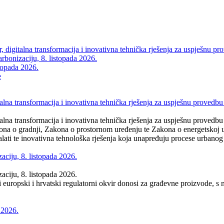
digitalna transformacija i inovativna tehnička rješenja za uspješnu pro
rbonizaciju, 8. listopada 2026.
topada 2026.
e
na transformacija i inovativna tehnička rješenja za uspješnu provedbu 
na transformacija i inovativna tehnička rješenja za uspješnu provedbu 
na o gradnji, Zakona o prostornom uređenju te Zakona o energetskoj uč
lati te inovativna tehnološka rješenja koja unapređuju procese urbanog 
ciju, 8. listopada 2026.
ciju, 8. listopada 2026.
novi europski i hrvatski regulatorni okvir donosi za građevne proizvode
 2026.