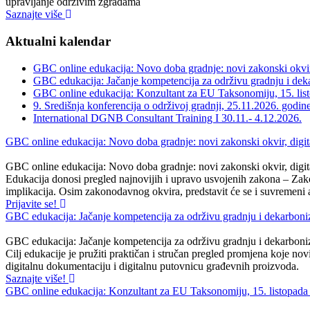
upravljanje održivim zgradama
Saznajte više
Aktualni kalendar
GBC online edukacija: Novo doba gradnje: novi zakonski okvir, 
GBC edukacija: Jačanje kompetencija za održivu gradnju i deka
GBC online edukacija: Konzultant za EU Taksonomiju, 15. lis
9. Središnja konferencija o održivoj gradnji, 25.11.2026. godin
International DGNB Consultant Training I 30.11.- 4.12.2026.
GBC online edukacija: Novo doba gradnje: novi zakonski okvir, digital
GBC online edukacija: Novo doba gradnje: novi zakonski okvir, digital
Edukacija donosi pregled najnovijih i upravo usvojenih zakona – Zako
implikacija. Osim zakonodavnog okvira, predstavit će se i suvremeni a
Prijavite se!
GBC edukacija: Jačanje kompetencija za održivu gradnju i dekarboniza
GBC edukacija: Jačanje kompetencija za održivu gradnju i dekarboniza
Cilj edukacije je pružiti praktičan i stručan pregled promjena koje 
digitalnu dokumentaciju i digitalnu putovnicu građevnih proizvoda.
Saznajte više!
GBC online edukacija: Konzultant za EU Taksonomiju, 15. listopada