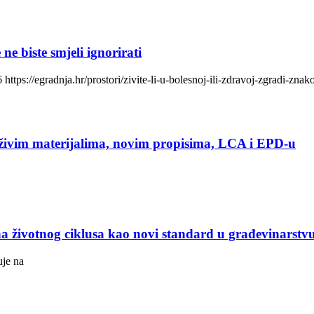
ne biste smjeli ignorirati
ttps://egradnja.hr/prostori/zivite-li-u-bolesnoj-ili-zdravoj-zgradi-znako
rživim materijalima, novim propisima, LCA i EPD-u
 životnog ciklusa kao novi standard u građevinarstv
uje na