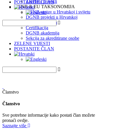
Završeni projekti
POSTANITE ČLAN
DGNB & EU TAKSONOMIJA
DGNB sustav u Hrvatskoj i svijetu
DGNB projekti u Hrvatskoj
EU Taksonomija
Certifikacija
DGNB akademija
Sekcija za akreditirane osobe
ZELENE VIJESTI
POSTANITE ČLAN
Članstvo
Članstvo
Sve potrebne informacije kako postati član možete
pronaći ovdje.
Saznajte više