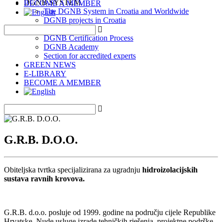
DGNB SYSTEM
BECOME A MEMBER
The DGNB System in Croatia and Worldwide
DGNB projects in Croatia
EU Taxonomy
DGNB Certification Process
DGNB Academy
Section for accredited experts
GREEN NEWS
E-LIBRARY
BECOME A MEMBER
G.R.B. D.O.O.
Obiteljska tvrtka specijalizirana za ugradnju
hidroizolacijskih
sustava ravnih krovova.
G.R.B. d.o.o. posluje od 1999. godine na području cijele Republike
Hrvatske. Nude usluge izrade tehničkih rješenja, projektne podrške