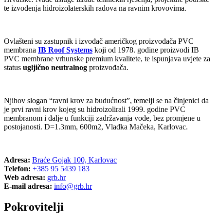
te izvođenja hidroizolaterskih radova na ravnim krovovima.
Ovlašteni su zastupnik i izvođač američkog proizvođača PVC
membrana
IB Roof Systems
koji od 1978. godine proizvodi IB
PVC membrane vrhunske premium kvalitete, te ispunjava uvjete za
status
ugljično neutralnog
proizvođača.
Njihov slogan “ravni krov za budućnost”, temelji se na činjenici da
je prvi ravni krov kojeg su hidroizolirali 1999. godine PVC
membranom i dalje u funkciji zadržavanja vode, bez promjene u
postojanosti. D=1.3mm, 600m2, Vladka Mačeka, Karlovac.
Adresa:
Braće Gojak 100, Karlovac
Telefon:
+385 95 5439 183
Web adresa:
grb.hr
E-mail adresa:
info@grb.hr
Pokrovitelji