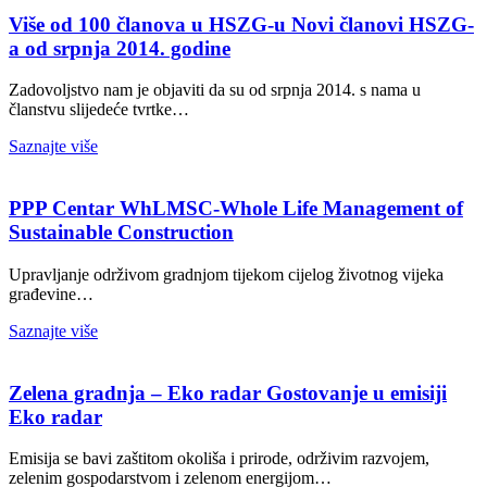
Više od 100 članova u HSZG-u Novi članovi HSZG-
a od srpnja 2014. godine
Zadovoljstvo nam je objaviti da su od srpnja 2014. s nama u
članstvu slijedeće tvrtke…
Saznajte više
PPP Centar WhLMSC-Whole Life Management of
Sustainable Construction
Upravljanje održivom gradnjom tijekom cijelog životnog vijeka
građevine…
Saznajte više
Zelena gradnja – Eko radar Gostovanje u emisiji
Eko radar
Emisija se bavi zaštitom okoliša i prirode, održivim razvojem,
zelenim gospodarstvom i zelenom energijom…