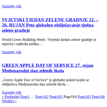
Saznajte više
SVJETSKI TJEDAN ZELENE GRADNJE 22. –
26. RUJAN Peto globalno obilježavanje tjedna
zelene gradnje
World Green Building Week / Svjetski tjedan zelene gradnje je
najveća i najbolja prilika…
Saznajte više
GREEN APPLE DAY OF SERVICE 27. rujan
Međunarodni dan zelenih škola
„Green Apple Day of Service“ je globalni pokret kojim se
obilježava Međunarodni dan zelenih škola…
Saznajte više
« Prethodni
Page
1
…
Page
162
Page
163
Page
164
Page
165
Page
166
Sljedeći »