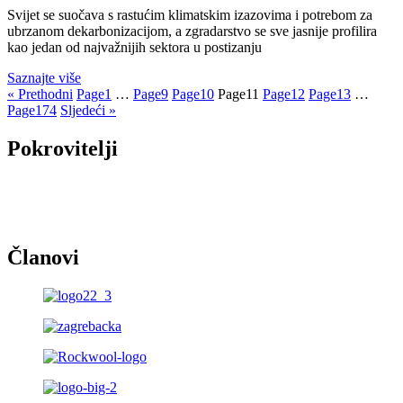
Svijet se suočava s rastućim klimatskim izazovima i potrebom za
ubrzanom dekarbonizacijom, a zgradarstvo se sve jasnije profilira
kao jedan od najvažnijih sektora u postizanju
Saznajte više
« Prethodni
Page
1
…
Page
9
Page
10
Page
11
Page
12
Page
13
…
Page
174
Sljedeći »
Pokrovitelji
Članovi