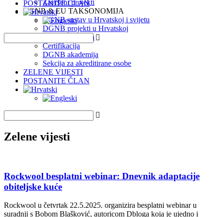
Završeni projekti
POSTANITE ČLAN
DGNB & EU TAKSONOMIJA
DGNB sustav u Hrvatskoj i svijetu
DGNB projekti u Hrvatskoj
EU Taksonomija
Certifikacija
DGNB akademija
Sekcija za akreditirane osobe
ZELENE VIJESTI
POSTANITE ČLAN
Zelene vijesti
Rockwool besplatni webinar: Dnevnik adaptacije
obiteljske kuće
Rockwool u četvrtak 22.5.2025. organizira besplatni webinar u
suradnji s Bobom Blašković, autoricom Dbloga koja je ujedno i