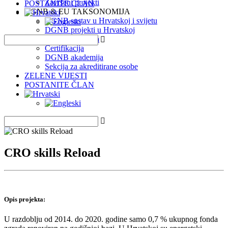
Završeni projekti
POSTANITE ČLAN
DGNB & EU TAKSONOMIJA
DGNB sustav u Hrvatskoj i svijetu
DGNB projekti u Hrvatskoj
EU Taksonomija
Certifikacija
DGNB akademija
Sekcija za akreditirane osobe
ZELENE VIJESTI
POSTANITE ČLAN
CRO skills Reload
Opis projekta:
U razdoblju od 2014. do 2020. godine samo 0,7 % ukupnog fonda