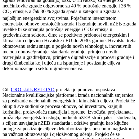
zgrada renoviran na godišnjoj bazi. U Hrvatskoj su energetski
neučinkovite zgrade odgovorne za 40 % potrošnje energije i 36 %
CO
emisije, a čak 30 % zgrada spada u kategoriju zgrada s
2
najlošijim energetskim svojstvima. Pojačanim intenzitetom
energetske obnove postojećih zgrada i izgradnje novih nZEB zgrada
uvelike bi se smanjila potrošnja energije i CO2 emisija u
građevinskom sektoru, čime se pozitivno pridonosi energetskim i
klimatskim ciljevima Hrvatske i EU do 2030. godine. Hrvatska treba
obrazovanu radnu snagu u pogledu novih tehnologija, inovativnih
metoda obnove/gradnje, standarda gradnje, primjena novih
materijala u graditeljstvu, primjena digitalizacije u procesu gradnje i
drugi čimbenika koji utječu na ispunjenje i postizanje ciljeva
dekarbonizacije u sektoru građevinarstva.
Cilj
CRO skills RELOAD
projekta je ponovna uspostava
Nacionalne kvalifikacijske platforme i izrada nacionalnih smjernica
za postizanje nacionalnih energetskih i klimatskih ciljeva. Projekt će
okupiti sve sudionike procesa obnove, od investitora, krajnjih
korisnika, proizvođača materijala i opreme, izvođača, projektanata,
pružatelja energetskih usluga, budućih nZEB stručnjaka – studenata,
s ciljem usvajanja nZEB standarda i održive gradnju kao ključne
poluge za postizanje ciljeve dekarbonizacije s posebnim naglaskom
na važnost obrazovanja i cjeloživotnog učenja. Projekt će se