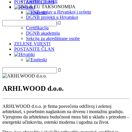
Završeni projekti
POSTANITE ČLAN
DGNB & EU TAKSONOMIJA
DGNB sustav u Hrvatskoj i svijetu
DGNB projekti u Hrvatskoj
EU Taksonomija
Certifikacija
DGNB akademija
Sekcija za akreditirane osobe
ZELENE VIJESTI
POSTANITE ČLAN
ARHI.WOOD d.o.o.
ARHI.WOOD d.o.o. je firma posvećena održivoj i zelenoj
arhitekturi, s posebnim naglaskom na drvenu i montažnu gradnju.
Vjerujemo da arhitektura budućnosti mora biti u skladu s prirodom –
energetski učinkovita, estetski moderna i ugodna za život.