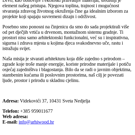
Drvo, kao obnovljiv i ekološki prihvatljiv materijal, središnji je
element našeg pristupa. Njegova toplina, trajnost i mogućnost
stvaranja zdravog životnog okruženja čine ga idealnim izborom za
projekte koji spajaju suvremeni dizajn i održivost.
Posebno smo ponosni na činjenicu da smo do sada projektirali više
od pet dječjih vrtića u drvenom, montažnom sistemu gradnje. Ti
prostori nisu samo arhitektonski funkcionalni, već su i inspirativna,
sigurna i zdrava mjesta u kojima djeca svakodnevno uče, rastu i
istražuju svijet.
Naša misija je stvarati arhitekturu koja diše zajedno s prirodom –
zgrade koje troše manje energije, koriste prirodne materijale i potiču
osjećaj zajedništva i blagostanja. Bilo da se radi o javnim objektima,
stambenim kućama ili poslovnim prostorima, naš cilj je povezati
ljude, prostor i prirodu u skladnu cjelinu.
Adresa:
Videkovići 37, 10431 Sveta Nedjelja
Telefon:
+385 959011677
Web adresa:
E-mail:
info@arhiwood.hr