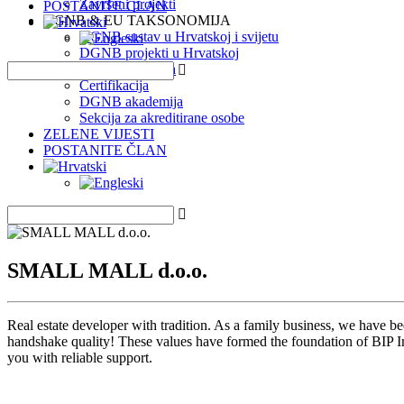
Završeni projekti
POSTANITE ČLAN
DGNB & EU TAKSONOMIJA
DGNB sustav u Hrvatskoj i svijetu
DGNB projekti u Hrvatskoj
EU Taksonomija
Certifikacija
DGNB akademija
Sekcija za akreditirane osobe
ZELENE VIJESTI
POSTANITE ČLAN
SMALL MALL d.o.o.
Real estate developer with tradition. As a family business, we have bee
handshake quality! These values have formed the foundation of BIP I
you with reliable support.