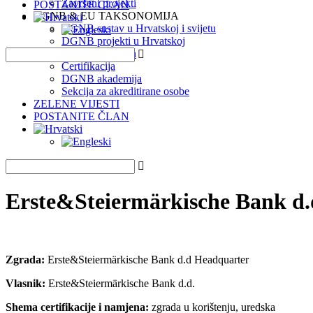
Završeni projekti
POSTANITE ČLAN
DGNB & EU TAKSONOMIJA
DGNB sustav u Hrvatskoj i svijetu
DGNB projekti u Hrvatskoj
EU Taksonomija
Certifikacija
DGNB akademija
Sekcija za akreditirane osobe
ZELENE VIJESTI
POSTANITE ČLAN
Erste&Steiermärkische Bank d
Zgrada:
Erste&Steiermärkische Bank d.d Headquarter
Vlasnik:
Erste&Steiermärkische Bank d.d.
Shema certifikacije i namjena:
zgrada u korištenju, uredska