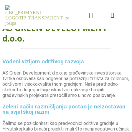
AS GREEN DEVELOPMENT
d.o.o.
Vođeni vizijom održivog razvoja
AS Green Development d.o.o. je građevinska investitorska
tvrtka osnovana kao odgovor na potražnju tržišta za zelenom,
održivom i visokokvalitetnom gradnjom. Naše prethodno
steknuto dugogodišnje iskustvo realizacije brojnih
građevinskih projekata pretočili smo u novo poslovanje.
Zeleni način razmišljanja postao je neizostavan
na svjetskoj razini
Želimo se pozicionirati kao predvodnici održive gradnje u
Hrvatskoj kako bi naši projekti imali što manji negativan učinak