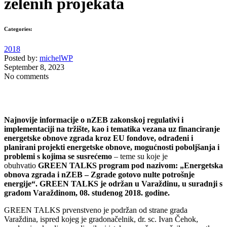
zelenih projekata
Categories:
2018
Posted by:
michelWP
September 8, 2023
No comments
Najnovije informacije o nZEB zakonskoj regulativi i
implementaciji na tržište, kao i tematika vezana uz financiranje
energetske obnove zgrada kroz EU fondove, odrađeni i
planirani projekti energetske obnove, mogućnosti poboljšanja i
problemi s kojima se susrećemo
– teme su koje je
obuhvatio
GREEN TALKS program pod nazivom: „Energetska
obnova zgrada i nZEB – Zgrade gotovo nulte potrošnje
energije“. GREEN TALKS je održan u Varaždinu, u suradnji s
gradom Varaždinom, 08. studenog 2018. godine.
GREEN TALKS prvenstveno je podržan od strane grada
Varaždina, ispred kojeg je gradonačelnik, dr. sc. Ivan Čehok,