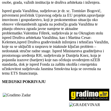
osobe, grada, važnih institucija te društva arhitekata i inženjera.
Ispred grada Varaždina, sudjelovao je dr. sc. Tomislav Bogović,
privremeni pročelnik Upravnog odjela za EU projekte,upravljanje
imovinom i gospodarstvo, koji je prokomentirao situaciju oko
obnove višestambenih zgrada na području grada Varaždina te
pitanju obnova zgrada javne namjene te aktualne
problematike.Valentina Fištrek, sudjelovala je na Okruglom stolu
ispred Društva arhitekata Varaždina, kao i Martina Cesar-
Kelemen,ispred Društva građevinskih inženjera i tehničara Varaždin,
koje su se uključili u raspravu te istaknule ključan problem –
nedostatak stručne radne snage. Ispred Ministarstva graditeljstva i
prostornoga uređenja RH, sudjelovala je Danijela Knez, koja je
pojasnila izazove (barijere) koje nas očekuju uvođenjem nZEB
standarda, dok je ispred Fonda za zaštitu okoliša i energetsku
učinkovitost sudjelovala Jasmina Smokvina koja se osvrnula na
temu ETS financiranja.
MEDIJSKI POKRIVAJU