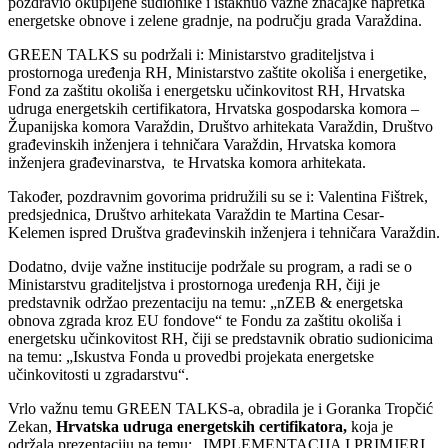
pozdravio okupljene sudionike i istaknuo važne značajke napretka
energetske obnove i zelene gradnje, na području grada Varaždina.
GREEN TALKS su podržali i: Ministarstvo graditeljstva i
prostornoga uređenja RH, Ministarstvo zaštite okoliša i energetike,
Fond za zaštitu okoliša i energetsku učinkovitost RH, Hrvatska
udruga energetskih certifikatora, Hrvatska gospodarska komora –
Županijska komora Varaždin, Društvo arhitekata Varaždin, Društvo
građevinskih inženjera i tehničara Varaždin, Hrvatska komora
inženjera građevinarstva, te Hrvatska komora arhitekata.
Također, pozdravnim govorima pridružili su se i: Valentina Fištrek,
predsjednica, Društvo arhitekata Varaždin te Martina Cesar-
Kelemen ispred Društva građevinskih inženjera i tehničara Varaždin.
Dodatno, dvije važne institucije podržale su program, a radi se o
Ministarstvu graditeljstva i prostornoga uređenja RH, čiji je
predstavnik održao prezentaciju na temu: „nZEB & energetska
obnova zgrada kroz EU fondove“ te Fondu za zaštitu okoliša i
energetsku učinkovitost RH, čiji se predstavnik obratio sudionicima
na temu: „Iskustva Fonda u provedbi projekata energetske
učinkovitosti u zgradarstvu“.
Vrlo važnu temu GREEN TALKS-a, obradila je i Goranka Tropčić
Zekan,
Hrvatska udruga energetskih certifikatora,
koja je
održala prezentaciju na temu: „IMPLEMENTACIJA I PRIMJERI