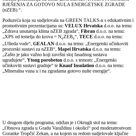
RJEŠENJA ZA GOTOVO NULA ENERGETSKE ZGRADE
(nZEB) “.
Poduzeća koja su sudjelovala na GREEN TALKS-u s edukativnim i
promotivnim prezentacijama su:
VELUX Hrvatska
d.o.o. na temu:
„Zdrava unutarnja klima nZEB zgrada“,
Fibran
d.o.o. na temu:
„XPS od temelja do krova = N
ZEB
“,
TECE
d.o.o. na temu:
e
e
„Ušteda vode“,
GEALAN
d.o.o. na temu: „Energetski učinkoviti
prozorski sustavi za nZEB“,
Mapei Hrvatska
d.o.o. na temu:
„Zašto je jako važno koji završni sloj fasadnog sustava
ugrađujete“,
Ytong porobeton
d.o.o. s temom: „Energetski
učinkoviti sustavi gradnje“ te
Knauf Insulation
d.o.o. na temu:
„Mineralna vuna u i na zgradama gotovo nulte energije“.
U drugom dijelu programa, održan je i Okrugli stol na temu:
„Obnova zgrada u Gradu Varaždinu i okolici“ pod moderatrostvom
Goranke Tropčić Zekan, a na kojem su redom sudjelovale ključne