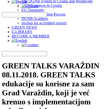
The DGNB System in Croatia and Worldwide
DGNB projects in Croatia
EU Taxonomy
DGNB Certification Process
DGNB Academy
Section for accredited experts
GREEN NEWS
E-LIBRARY
BECOME A MEMBER
GREEN TALKS VARAŽDIN
08.11.2018. GREEN TALKS
edukacije su korisne za sam
Grad Varaždin, koji je već
krenuo s implementacijom