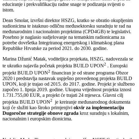
educiranje i prekvalifikaciju radne snage te podizanja svijesti o
istom.
Dean Smolar, izvršni direktor HSZG, kratko se obratio okupljenim
sudionicima te istaknuo odličnu međusektorsku suradnju te rad na
međunarodnim i nacionalnim projektima (CPD4GB) te legislativi.
Posebno je naglasio sudjelovanje na tematskim radionicama za
potrebe dovršetka Integriranog energetskog i klimatskog plana
Republike Hrvatske za period 2021. do 2030. godine.
Marina Džunić Matak, voditeljica projekata, HSZG, nadovezala se
2
te ukratko najavila početak projekta BUILD UPON
. Europski
2
projekt BUILD UPON
financiran je od strane programa Obzor
2020 i predstavlja nastavak uspješno provedenog projekta BUILD
UPON, koji je trajao od 2015. do 2017. godine. Projekt je službeno
započeo 1. lipnja 2019. godine. Ukupna vrijednost projekta iznosi
1.731.755,00 EUR, a projekt će trajati 24 mjeseca. Glavni cilj
2
projekta BUILD UPON
je kreiranje međunarodnog dokumenta
koji će služiti kao široko primjenjivi
okvir za implementaciju
Dugoročne strategije obnove zgrada
kroz suradnju s lokalnim,
nacionalnim i europskim dionicima.