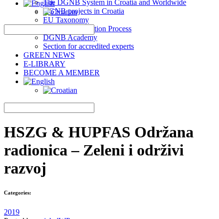
The DGNB System in Croatia and Worldwide
DGNB projects in Croatia
EU Taxonomy
DGNB Certification Process
DGNB Academy
Section for accredited experts
GREEN NEWS
E-LIBRARY
BECOME A MEMBER
HSZG & HUPFAS Održana
radionica – Zeleni i održivi
razvoj
Categories:
2019