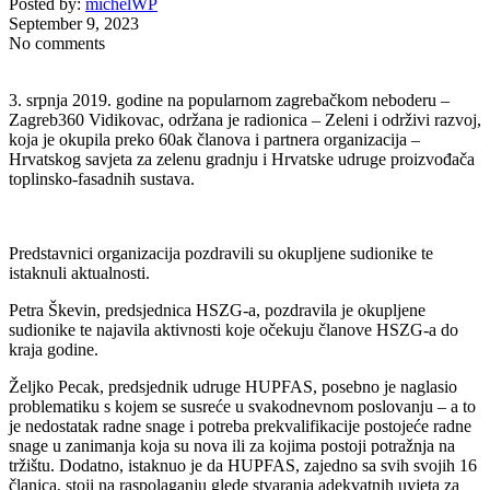
Posted by:
michelWP
September 9, 2023
No comments
3. srpnja 2019. godine na popularnom zagrebačkom neboderu –
Zagreb360 Vidikovac, održana je radionica – Zeleni i održivi razvoj,
koja je okupila preko 60ak članova i partnera organizacija –
Hrvatskog savjeta za zelenu gradnju i Hrvatske udruge proizvođača
toplinsko-fasadnih sustava.
Predstavnici organizacija pozdravili su okupljene sudionike te
istaknuli aktualnosti.
Petra Škevin, predsjednica HSZG-a, pozdravila je okupljene
sudionike te najavila aktivnosti koje očekuju članove HSZG-a do
kraja godine.
Željko Pecak, predsjednik udruge HUPFAS, posebno je naglasio
problematiku s kojem se susreće u svakodnevnom poslovanju – a to
je nedostatak radne snage i potreba prekvalifikacije postojeće radne
snage u zanimanja koja su nova ili za kojima postoji potražnja na
tržištu. Dodatno, istaknuo je da HUPFAS, zajedno sa svih svojih 16
članica, stoji na raspolaganju glede stvaranja adekvatnih uvjeta za