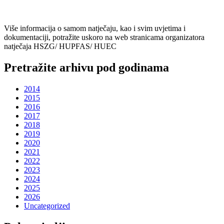
Više informacija o samom natječaju, kao i svim uvjetima i
dokumentaciji, potražite uskoro na web stranicama organizatora
natječaja HSZG/ HUPFAS/ HUEC
Pretražite arhivu pod godinama
2014
2015
2016
2017
2018
2019
2020
2021
2022
2023
2024
2025
2026
Uncategorized