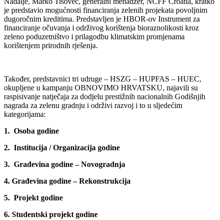
Nadalje, Marko Tisovec, generalni menadžer, NCFF Croatia, kratko
je predstavio mogućnosti financiranja zelenih projekata povoljnim
dugoročnim kreditima. Predstavljen je HBOR-ov Instrument za
financiranje očuvanja i održivog korištenja bioraznolikosti kroz
zeleno poduzetništvo i prilagodbu klimatskim promjenama
korištenjem prirodnih rješenja.
Također, predstavnici tri udruge – HSZG – HUPFAS – HUEC,
okupljene u kampanju OBNOVIMO HRVATSKU, najavili su
raspisivanje natječaja za dodjelu prestižnih nacionalnih Godišnjih
nagrada za zelenu gradnju i održivi razvoj i to u sljedećim
kategorijama:
1. Osoba godine
2. Institucija / Organizacija godine
3. Građevina godine – Novogradnja
4.
Građevina godine – Rekonstrukcija
5. Projekt godine
6. Studentski projekt godine