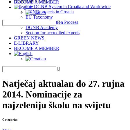
DGNB SYSTEM
BECOME A MEMBER
The DGNB System in Croatia and Worldwide
DGNB projects in Croatia
EU Taxonomy
DGNB Certification Process
DGNB Academy
Section for accredited experts
GREEN NEWS
E-LIBRARY
BECOME A MEMBER
Natječaj aktualan do 27. rujna
2014. Nominacije za
najzeleniju školu na svijetu
Categories: