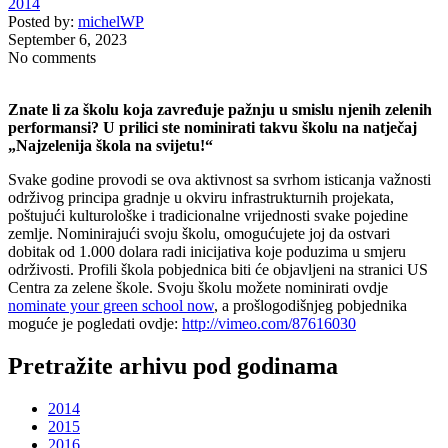
2014
Posted by:
michelWP
September 6, 2023
No comments
Znate li za školu koja zavređuje pažnju u smislu njenih zelenih
performansi? U prilici ste nominirati takvu školu na natječaj
„Najzelenija škola na svijetu!“
Svake godine provodi se ova aktivnost sa svrhom isticanja važnosti
održivog principa gradnje u okviru infrastrukturnih projekata,
poštujući kulturološke i tradicionalne vrijednosti svake pojedine
zemlje. Nominirajući svoju školu, omogućujete joj da ostvari
dobitak od 1.000 dolara radi inicijativa koje poduzima u smjeru
održivosti. Profili škola pobjednica biti će objavljeni na stranici US
Centra za zelene škole. Svoju školu možete nominirati ovdje
nominate your green school now
, a prošlogodišnjeg pobjednika
moguće je pogledati ovdje:
http://vimeo.com/87616030
Pretražite arhivu pod godinama
2014
2015
2016