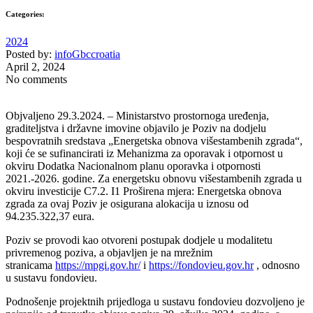
Categories:
2024
Posted by:
infoGbccroatia
April 2, 2024
No comments
Objvaljeno 29.3.2024. – Ministarstvo prostornoga uređenja,
graditeljstva i državne imovine objavilo je Poziv na dodjelu
bespovratnih sredstava „Energetska obnova višestambenih zgrada“,
koji će se sufinancirati iz Mehanizma za oporavak i otpornost u
okviru Dodatka Nacionalnom planu oporavka i otpornosti
2021.-2026. godine. Za energetsku obnovu višestambenih zgrada u
okviru investicije C7.2. I1 Proširena mjera: Energetska obnova
zgrada za ovaj Poziv je osigurana alokacija u iznosu od
94.235.322,37 eura.
Poziv se provodi kao otvoreni postupak dodjele u modalitetu
privremenog poziva, a objavljen je na mrežnim
stranicama
https://mpgi.gov.hr/
i
https://fondovieu.gov.hr
, odnosno
u sustavu fondovieu.
Podnošenje projektnih prijedloga u sustavu fondovieu dozvoljeno je