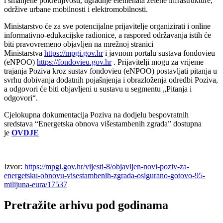
i smanjene pokretljivosti, ugradnje elemenata zelene infrastrukture,
održive urbane mobilnosti i elektromobilnosti.
Ministarstvo će za sve potencijalne prijavitelje organizirati i online
informativno-edukacijske radionice, a raspored održavanja istih će
biti pravovremeno objavljen na mrežnoj stranici
Ministarstva
https://mpgi.gov.hr
i javnom portalu sustava fondovieu
(eNPOO)
https://fondovieu.gov.hr
. Prijavitelji mogu za vrijeme
trajanja Poziva kroz sustav fondovieu (eNPOO) postavljati pitanja u
svrhu dobivanja dodatnih pojašnjenja i obrazloženja odredbi Poziva,
a odgovori će biti objavljeni u sustavu u segmentu „Pitanja i
odgovori“.
Cjelokupna dokumentacija Poziva na dodjelu bespovratnih
sredstava “Energetska obnova višestambenih zgrada” dostupna
je
OVDJE
Izvor:
https://mpgi.gov.hr/vijesti-8/objavljen-novi-poziv-za-
energetsku-obnovu-visestambenih-zgrada-osigurano-gotovo-95-
milijuna-eura/17537
Pretražite arhivu pod godinama