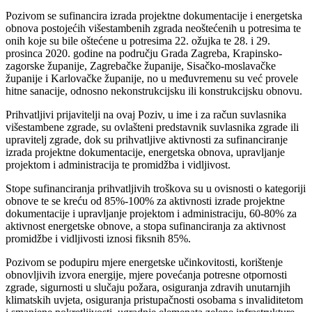
Pozivom se sufinancira izrada projektne dokumentacije i energetska
obnova postojećih višestambenih zgrada neoštećenih u potresima te
onih koje su bile oštećene u potresima 22. ožujka te 28. i 29.
prosinca 2020. godine na području Grada Zagreba, Krapinsko-
zagorske županije, Zagrebačke županije, Sisačko-moslavačke
županije i Karlovačke županije, no u međuvremenu su već provele
hitne sanacije, odnosno nekonstrukcijsku ili konstrukcijsku obnovu.
Prihvatljivi prijavitelji na ovaj Poziv, u ime i za račun suvlasnika
višestambene zgrade, su ovlašteni predstavnik suvlasnika zgrade ili
upravitelj zgrade, dok su prihvatljive aktivnosti za sufinanciranje
izrada projektne dokumentacije, energetska obnova, upravljanje
projektom i administracija te promidžba i vidljivost.
Stope sufinanciranja prihvatljivih troškova su u ovisnosti o kategoriji
obnove te se kreću od 85%-100% za aktivnosti izrade projektne
dokumentacije i upravljanje projektom i administraciju, 60-80% za
aktivnost energetske obnove, a stopa sufinanciranja za aktivnost
promidžbe i vidljivosti iznosi fiksnih 85%.
Pozivom se podupiru mjere energetske učinkovitosti, korištenje
obnovljivih izvora energije, mjere povećanja potresne otpornosti
zgrade, sigurnosti u slučaju požara, osiguranja zdravih unutarnjih
klimatskih uvjeta, osiguranja pristupačnosti osobama s invaliditetom