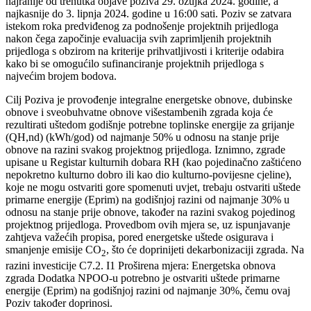
najranije od trenutka objave poziva 29. ožujka 2024. godine, a
najkasnije do 3. lipnja 2024. godine u 16:00 sati. Poziv se zatvara
istekom roka predviđenog za podnošenje projektnih prijedloga
nakon čega započinje evaluacija svih zaprimljenih projektnih
prijedloga s obzirom na kriterije prihvatljivosti i kriterije odabira
kako bi se omogućilo sufinanciranje projektnih prijedloga s
najvećim brojem bodova.
Cilj Poziva je provođenje integralne energetske obnove, dubinske
obnove i sveobuhvatne obnove višestambenih zgrada koja će
rezultirati uštedom godišnje potrebne toplinske energije za grijanje
(QH,nd) (kWh/god) od najmanje 50% u odnosu na stanje prije
obnove na razini svakog projektnog prijedloga. Iznimno, zgrade
upisane u Registar kulturnih dobara RH (kao pojedinačno zaštićeno
nepokretno kulturno dobro ili kao dio kulturno-povijesne cjeline),
koje ne mogu ostvariti gore spomenuti uvjet, trebaju ostvariti uštede
primarne energije (Eprim) na godišnjoj razini od najmanje 30% u
odnosu na stanje prije obnove, također na razini svakog pojedinog
projektnog prijedloga. Provedbom ovih mjera se, uz ispunjavanje
zahtjeva važećih propisa, pored energetske uštede osigurava i
smanjenje emisije CO
, što će doprinijeti dekarbonizaciji zgrada. Na
2
razini investicije C7.2. I1 Proširena mjera: Energetska obnova
zgrada Dodatka NPOO-u potrebno je ostvariti uštede primarne
energije (Eprim) na godišnjoj razini od najmanje 30%, čemu ovaj
Poziv također doprinosi.