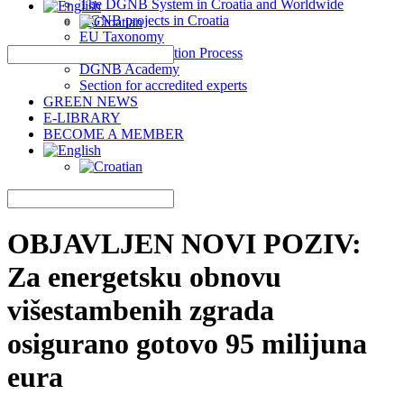
The DGNB System in Croatia and Worldwide
DGNB projects in Croatia
EU Taxonomy
DGNB Certification Process
DGNB Academy
Section for accredited experts
GREEN NEWS
E-LIBRARY
BECOME A MEMBER
OBJAVLJEN NOVI POZIV:
Za energetsku obnovu
višestambenih zgrada
osigurano gotovo 95 milijuna
eura