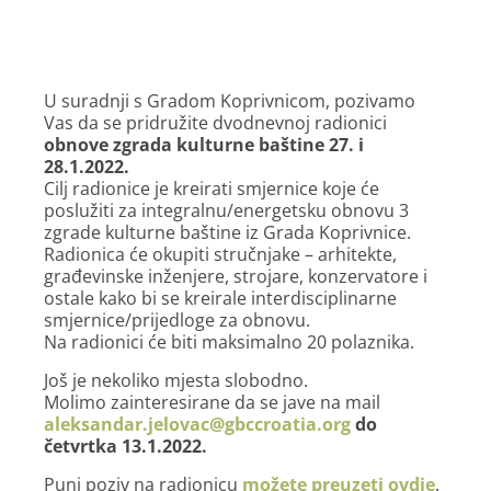
U suradnji s Gradom Koprivnicom, pozivamo
Vas da se pridružite dvodnevnoj radionici
obnove zgrada kulturne baštine 27. i
28.1.2022.
Cilj radionice je kreirati smjernice koje će
poslužiti za integralnu/energetsku obnovu 3
zgrade kulturne baštine iz Grada Koprivnice.
Radionica će okupiti stručnjake – arhitekte,
građevinske inženjere, strojare, konzervatore i
ostale kako bi se kreirale interdisciplinarne
smjernice/prijedloge za obnovu.
Na radionici će biti maksimalno 20 polaznika.
Još je nekoliko mjesta slobodno.
Molimo zainteresirane da se jave na mail
aleksandar.jelovac@gbccroatia.org
do
četvrtka 13.1.2022.
Puni poziv na radionicu
možete preuzeti ovdje
.