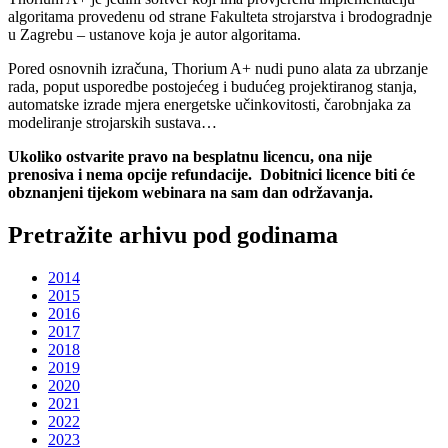
algoritama provedenu od strane Fakulteta strojarstva i brodogradnje
u Zagrebu – ustanove koja je autor algoritama.
Pored osnovnih izračuna, Thorium A+ nudi puno alata za ubrzanje
rada, poput usporedbe postojećeg i budućeg projektiranog stanja,
automatske izrade mjera energetske učinkovitosti, čarobnjaka za
modeliranje strojarskih sustava…
Ukoliko ostvarite pravo na besplatnu licencu, ona nije
prenosiva i nema opcije refundacije. Dobitnici licence biti će
obznanjeni tijekom webinara na sam dan održavanja.
Pretražite arhivu pod godinama
2014
2015
2016
2017
2018
2019
2020
2021
2022
2023