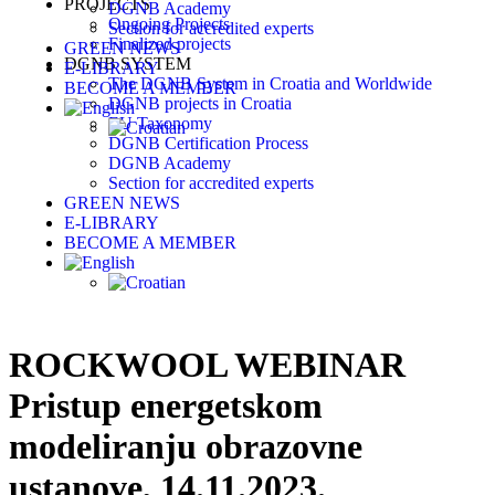
PROJECTS
DGNB Academy
Ongoing Projects
Section for accredited experts
Finalized projects
GREEN NEWS
DGNB SYSTEM
E-LIBRARY
The DGNB System in Croatia and Worldwide
BECOME A MEMBER
DGNB projects in Croatia
EU Taxonomy
DGNB Certification Process
DGNB Academy
Section for accredited experts
GREEN NEWS
E-LIBRARY
BECOME A MEMBER
ROCKWOOL WEBINAR
Pristup energetskom
modeliranju obrazovne
ustanove, 14.11.2023.