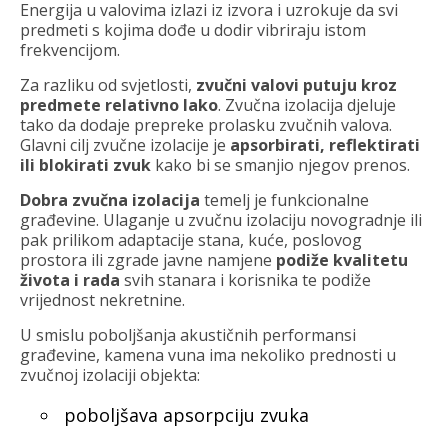
Energija u valovima izlazi iz izvora i uzrokuje da svi
predmeti s kojima dođe u dodir vibriraju istom
frekvencijom.
Za razliku od svjetlosti,
zvučni valovi putuju kroz
predmete relativno lako
. Zvučna izolacija djeluje
tako da dodaje prepreke prolasku zvučnih valova.
Glavni cilj zvučne izolacije je
apsorbirati, reflektirati
ili blokirati zvuk
kako bi se smanjio njegov prenos.
Dobra zvučna izolacija
temelj je funkcionalne
građevine. Ulaganje u zvučnu izolaciju novogradnje ili
pak prilikom adaptacije stana, kuće, poslovog
prostora ili zgrade javne namjene
podiže kvalitetu
života i rada
svih stanara i korisnika te podiže
vrijednost nekretnine.
U smislu poboljšanja akustičnih performansi
građevine, kamena vuna ima nekoliko prednosti u
zvučnoj izolaciji objekta:
poboljšava apsorpciju zvuka