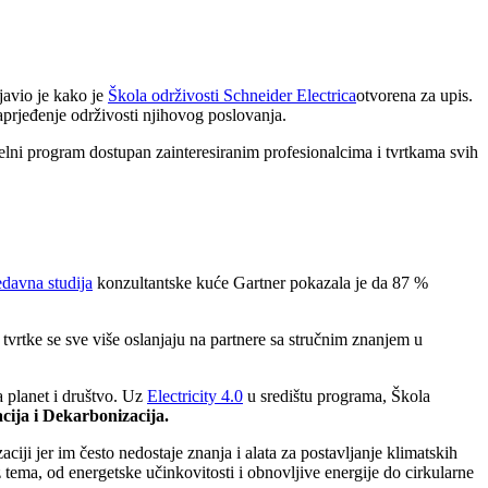
ajavio je kako je
Škola održivosti Schneider Electrica
otvorena za upis.
naprjeđenje održivosti njihovog poslovanja.
jelni program dostupan zainteresiranim profesionalcima i tvrtkama svih
edavna studija
konzultantske kuće Gartner pokazala je da 87 %
 tvrtke se sve više oslanjaju na partnere sa stručnim znanjem u
na planet i društvo. Uz
Electricity 4.0
u središtu programa, Škola
zacija i Dekarbonizacija.
i jer im često nedostaje znanja i alata za postavljanje klimatskih
iz tema, od energetske učinkovitosti i obnovljive energije do cirkularne