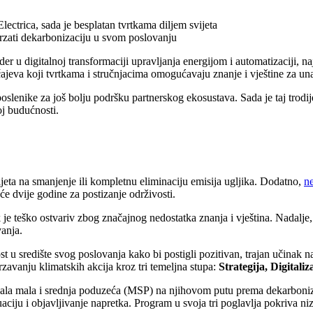
ectrica, sada je besplatan tvrtkama diljem svijeta
brzati dekarbonizaciju u svom poslovanju
lider u digitalnoj transformaciji upravljanja energijom i automatizaciji, n
 tečajeva koji tvrtkama i stručnjacima omogućavaju znanje i vještine za u
oslenike za još bolju podršku partnerskog ekosustava. Sada je taj trodi
j budućnosti.
jeta na smanjenje ili kompletnu eliminaciju emisija ugljika. Dodatno,
n
će dvije godine za postizanje održivosti.
je teško ostvariv zbog značajnog nedostatka znanja i vještina. Nadalje,
anja.
ost u središte svog poslovanja kako bi postigli pozitivan, trajan učinak 
rzavanju klimatskih akcija kroz tri temeljna stupa:
Strategija, Digitali
la mala i srednja poduzeća (MSP) na njihovom putu prema dekarbonizacij
luaciju i objavljivanje napretka. Program u svoja tri poglavlja pokriva n