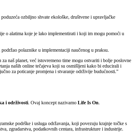
da poduzeća ozbiljno shvate ekološke, društvene i upravljačke
ije o alatima koje je lako implementirati i koji im mogu pomoći u
bi podržao polaznike u implementaciji naučenog u praksu.
n za naš planet, već istovremeno time mogu ostvariti i bolje poslovne
nja naših online tečajeva koji su osmišljeni kako bi educirali i
ljučno za poticanje promjena i stvaranje održivije budućnosti.”
ka i održivosti
. Ovaj koncept nazivamo
Life Is On
.
ramske podrške i usluga održavanja, koji povezuju krajnje točke s
, zgradarstva, podatkovnih centara, infrastrukture i industrije.