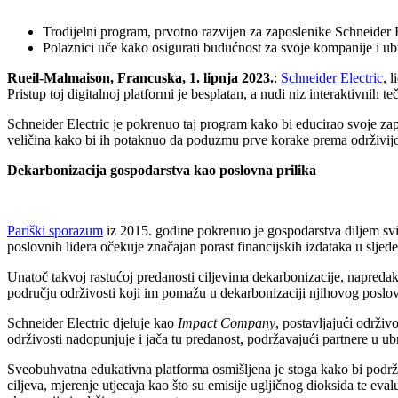
Trodijelni program, prvotno razvijen za zaposlenike Schneider El
Polaznici uče kako osigurati budućnost za svoje kompanije i u
Rueil-Malmaison, Francuska, 1
. lipnja 2023.
:
Schneider Electric
, 
Pristup toj digitalnoj platformi je besplatan, a nudi niz interaktivnih
Schneider Electric je pokrenuo taj program kako bi educirao svoje zap
veličina kako bi ih potaknuo da poduzmu prve korake prema održivijo
Dekarbonizacija gospodarstva kao poslovna prilika
Pariški sporazum
iz 2015. godine pokrenuo je gospodarstva diljem svi
poslovnih lidera očekuje značajan porast financijskih izdataka u sljede
Unatoč takvoj rastućoj predanosti ciljevima dekarbonizacije, napredak 
području održivosti koji im pomažu u dekarbonizaciji njihovog poslov
Schneider Electric djeluje kao
Impact Company
, postavljajući održiv
održivosti nadopunjuje i jača tu predanost, podržavajući partnere u ub
Sveobuhvatna edukativna platforma osmišljena je stoga kako bi podrža
ciljeva, mjerenje utjecaja kao što su emisije ugljičnog dioksida te eva