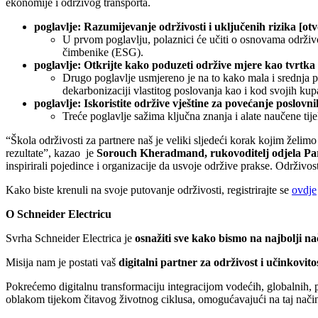
ekonomije i održivog transporta.
poglavlje: Razumijevanje održivosti i uključenih rizika [ot
U prvom poglavlju, polaznici će učiti o osnovama održivos
čimbenike (ESG).
poglavlje: Otkrijte kako poduzeti održive mjere kao tvrtka 
Drugo poglavlje usmjereno je na to kako mala i srednja p
dekarbonizaciji vlastitog poslovanja kao i kod svojih kup
poglavlje: Iskoristite održive vještine za povećanje poslovn
Treće poglavlje sažima ključna znanja i alate naučene t
“Škola održivosti za partnere naš je veliki sljedeći korak kojim želim
rezultate”, kazao je
Sorouch Kheradmand, rukovoditelj odjela
Pa
inspirirali pojedince i organizacije da usvoje održive prakse. Održivo
Kako biste krenuli na svoje putovanje održivosti, registrirajte se
ovdje
O Schneider Electricu
Svrha Schneider Electrica je
osnažiti sve kako bismo na najbolji nač
Misija nam je postati vaš
digitalni partner za održivost i
učinkovito
Pokrećemo digitalnu transformaciju integracijom vodećih, globalnih, 
oblakom tijekom čitavog životnog ciklusa, omogućavajući na taj način 