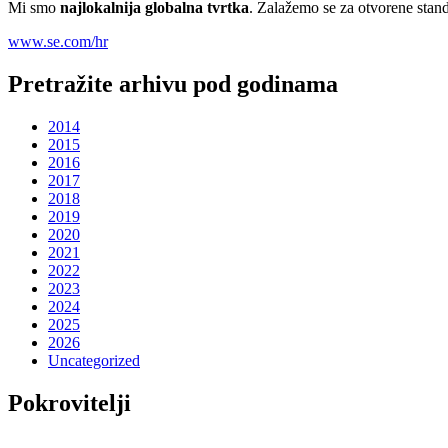
Mi smo
najlokalnija globalna tvrtka
. Zalažemo se za otvorene stand
www.se.com/hr
Pretražite arhivu pod godinama
2014
2015
2016
2017
2018
2019
2020
2021
2022
2023
2024
2025
2026
Uncategorized
Pokrovitelji