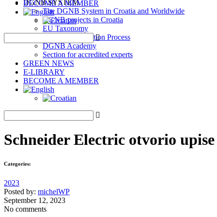
DGNB SYSTEM
BECOME A MEMBER
The DGNB System in Croatia and Worldwide
DGNB projects in Croatia
EU Taxonomy
DGNB Certification Process
DGNB Academy
Section for accredited experts
GREEN NEWS
E-LIBRARY
BECOME A MEMBER
Schneider Electric otvorio upise
Categories:
2023
Posted by:
michelWP
September 12, 2023
No comments