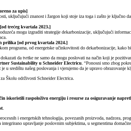
voreno za upis]
ti, uključujući znanost i žargon koji stoje iza toga i zašto je ključno 
[od trećeg kvartala 2023.]
oduzeća mogu izgraditi strategije dekarbonizacije, uključujući informac
aca.
ih prilika [od prvog kvartala 2024.]
ijekom programa, od energetske učinkovitosti do dekarbonizacije, kako 
o dokazati da tvrtke ne samo da mogu poslovati na način koji je pozitiva
rtner Sustainability
u Schneider Electricu
. “Ponosni smo zbog pokreta
st je u središtu našeg poslovanja i vjerujemo da je upravo obrazovanje k
za Školu održivosti Schneider Electrica.
in iskoristili raspoloživu energiju i resurse za osiguravanje napret
st
.
procesnih i energetskih tehnologija, povezanih proizvoda, nadzora, prog
integrirano upravljanje poslovnim subjektima, u segmentima domaćinstva