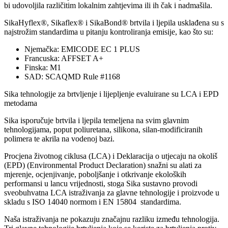
bi udovoljila različitim lokalnim zahtjevima ili ih čak i nadmašila.
SikaHyflex®, Sikaflex® i SikaBond® brtvila i ljepila usklađena su s
najstrožim standardima u pitanju kontroliranja emisije, kao što su:
Njemačka: EMICODE EC 1 PLUS
Francuska: AFFSET A+
Finska: M1
SAD: SCAQMD Rule #1168
Sika tehnologije za brtvljenje i lijepljenje evaluirane su LCA i EPD
metodama
Sika isporučuje brtvila i ljepila temeljena na svim glavnim
tehnologijama, poput poliuretana, silikona, silan-modificiranih
polimera te akrila na vodenoj bazi.
Procjena životnog ciklusa (LCA) i Deklaracija o utjecaju na okoliš
(EPD) (Environmental Product Declaration) snažni su alati za
mjerenje, ocjenjivanje, poboljšanje i otkrivanje ekoloških
performansi u lancu vrijednosti, stoga Sika sustavno provodi
sveobuhvatna LCA istraživanja za glavne tehnologije i proizvode u
skladu s ISO 14040 normom i EN 15804 standardima.
Naša istraživanja ne pokazuju značajnu razliku između tehnologija.