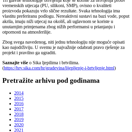
Tri glavne tehnologije brtvljenja koje se koriste za brtvljenja protiv
vremenskih utjecaja (PU, silikoni, SMP), ovisno o kvaliteti
proizvoda pokazuju vrlo slične rezultate. Svaka tehnologija ima
vlastitu preferiranu podlogu. Nereaktivni sustavi na bazi vode, poput
akrila, imaju niži utjecaj na okoliš, ali uglavnom se koriste u
unutarnjim primjenama zbog nižih performansi u prianjanju i
otpornosti na atmosferilije.
Zbog svega navedenog, niti jednu tehnologiju nije moguće opisati
kao najodrživiju. U svemu je najvažnije odabrati pravo rješenje za
projekt i pravilno ga ugraditi.
Saznajte više
o Sika ljepilima i brtvilima.
(
https://hrv.sika.com/hr/gradevina/lijepljenje-i-brtvljenje.html
)
Pretražite arhivu pod godinama
2014
2015
2016
2017
2018
2019
2020
2021