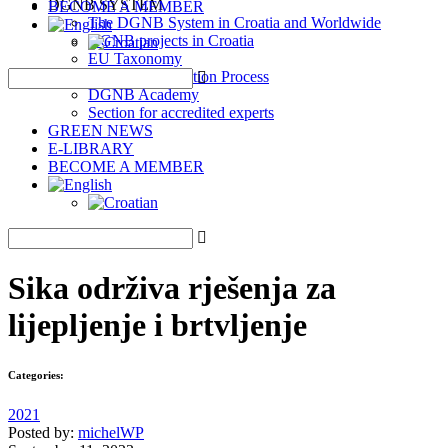
DGNB SYSTEM
BECOME A MEMBER
The DGNB System in Croatia and Worldwide
DGNB projects in Croatia
EU Taxonomy
DGNB Certification Process
DGNB Academy
Section for accredited experts
GREEN NEWS
E-LIBRARY
BECOME A MEMBER
Sika održiva rješenja za
lijepljenje i brtvljenje
Categories:
2021
Posted by:
michelWP