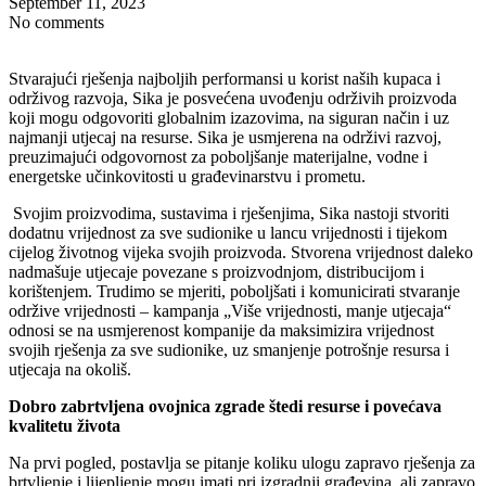
September 11, 2023
No comments
Stvarajući rješenja najboljih performansi u korist naših kupaca i
održivog razvoja, Sika je posvećena uvođenju održivih proizvoda
koji mogu odgovoriti globalnim izazovima, na siguran način i uz
najmanji utjecaj na resurse. Sika je usmjerena na održivi razvoj,
preuzimajući odgovornost za poboljšanje materijalne, vodne i
energetske učinkovitosti u građevinarstvu i prometu.
Svojim proizvodima, sustavima i rješenjima, Sika nastoji stvoriti
dodatnu vrijednost za sve sudionike u lancu vrijednosti i tijekom
cijelog životnog vijeka svojih proizvoda. Stvorena vrijednost daleko
nadmašuje utjecaje povezane s proizvodnjom, distribucijom i
korištenjem. Trudimo se mjeriti, poboljšati i komunicirati stvaranje
održive vrijednosti – kampanja „Više vrijednosti, manje utjecaja“
odnosi se na usmjerenost kompanije da maksimizira vrijednost
svojih rješenja za sve sudionike, uz smanjenje potrošnje resursa i
utjecaja na okoliš.
Dobro zabrtvljena ovojnica zgrade štedi resurse i povećava
kvalitetu života
Na prvi pogled, postavlja se pitanje koliku ulogu zapravo rješenja za
brtvljenje i lijepljenje mogu imati pri izgradnji građevina, ali zapravo