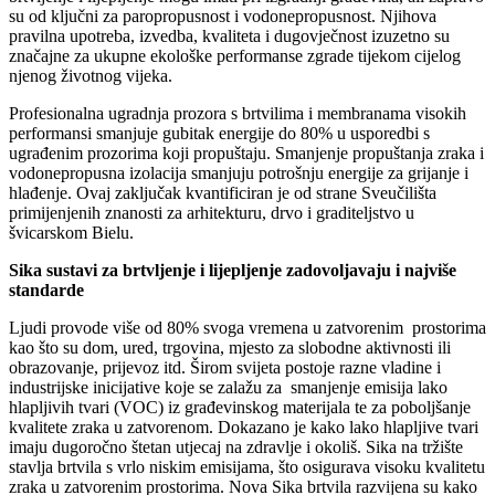
su od ključni za paropropusnost i vodo­nepropusnost. Njihova
pravilna upotreba, izvedba, kvaliteta i dugovječnost izuzetno su
značajne za ukupne ekološke performanse zgrade tijekom cijelog
njenog životnog vijeka.
Profesionalna ugradnja prozora s brtvilima i membranama visokih
performansi smanjuje gubitak energije do 80% u usporedbi s
ugrađenim prozorima koji propuštaju. Smanjenje propuštanja zraka i
vodonepropusna izolacija smanjuju potrošnju energije za grijanje i
hlađenje. Ovaj zaključak kvantificiran je od strane Sveučilišta
primijenjenih znanosti za arhitekturu, drvo i graditeljstvo u
švicarskom Bielu.
Sika sustavi za brtvljenje i lijepljenje zadovoljavaju i najviše
standarde
Ljudi provode više od 80% svoga vremena u zatvorenim prostorima
kao što su dom, ured, trgovina, mjesto za slobodne aktivnosti ili
obrazovanje, prijevoz itd. Širom svijeta postoje razne vladine i
industrijske inicijative koje se zalažu za smanjenje emisija lako
hlapljivih tvari (VOC) iz građevinskog materijala te za poboljšanje
kvalitete zraka u zatvorenom. Dokazano je kako lako hlapljive tvari
imaju dugoročno štetan utjecaj na zdravlje i okoliš. Sika na tržište
stavlja brtvila s vrlo niskim emisijama, što osigurava visoku kvalitetu
zraka u zatvorenim prostorima. Nova Sika brtvila razvijena su kako