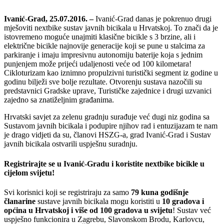
Ivanić-Grad, 25.07.2016. –
Ivanić-Grad danas je pokrenuo drugi
mješoviti nextbike sustav javnih bicikala u Hrvatskoj. To znači da je
istovremeno moguće unajmiti klasične bicikle s 3 brzine, ali i
električne bicikle najnovije generacije koji se pune u stalcima za
parkiranje i imaju impresivnu autonomiju baterije koja s jednim
punjenjem može prijeći udaljenosti veće od 100 kilometara!
Cikloturizam kao iznimno propulzivni turistički segment iz godine u
godinu bilježi sve bolje rezultate. Otvorenju sustava nazočili su
predstavnici Gradske uprave, Turističke zajednice i drugi uzvanici
zajedno sa znatiželjnim građanima.
Hrvatski savjet za zelenu gradnju surađuje već dugi niz godina sa
Sustavom javnih bicikala i podupire njihov rad i entuzijazam te nam
je drago vidjeti da su, članovi HSZG-a, grad Ivanić-Grad i Sustav
javnih bicikala ostvarili uspješnu suradnju.
Registrirajte se u Ivanić-Gradu i koristite nextbike bicikle u
cijelom svijetu!
Svi korisnici koji se registriraju za samo
79 kuna godišnje
članarine
sustave javnih bicikala mogu koristiti u
10 gradova i
općina u Hrvatskoj i
više od 100 gradova u svijetu
! Sustav već
uspješno funkcionira u Zagrebu, Slavonskom Brodu, Karlovcu,