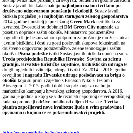
startup
tvrtka niže priznanja za svoj rad. Studenti tri godine zaredom
Sustav javnih bicikala smatraju
najboljom malom tvrtkom po
društveno odgovornom ponašanju i ekologiji
. Sustav javnih
bicikala proglašen je i
najboljim
startupom
zelenog gospodarstva
2014. godine i nositelj je prestižnog
Green Mark
certifikata za
izvrsnost. Dvostruki su dobitnici
DM Green City nagrade
za
poseban doprinos zaštiti okoliša. Ministarstvo poduzetništva
nagradilo ih je bespovratnom potporom za proširenje mreže stanica s
javnim biciklima i česti su gosti poslovnih skupova fokusiranih na
društveno odgovorno poduzetništvo, zelene tehnologije i zaštitu
okoliša.
Pisma podrške
tvrtki Sustav javnih bicikala upućena su iz
Ureda predsjednika Republike Hrvatske, Savjeta za zelenu
gradnju, Hrvatske turističke zajednice, biciklističkih udruga
te
drugih uglednih institucija, udruga i tvrtki. Za 2014. i 2016. godinu
osvojili su i
nagradu Hrvatske udruge poslodavaca za brigu o
okolišu
koju su primili zajedno s Ericsson Nikola Teslom i
Biovegom. U 2015. godini dobili su priznanje za najbolju
marketinšku kampanju hrvatskog zelenog gospodarstva. A 2016.
godina je godina u kojoj se vide rezultati napornog četverogodišnjeg
rada na promociji održive mobilnosti diljem Hrvatske.
Tvrtka
planira zapošljavati nove kvalitetne ljude u svim gradovima i
općinama u kojima će se pokrenuti ovakvi projekti.
http://www.nextbike.hr/hr/ivanicgrad/