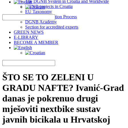
The DGNB System in Croatia and Worldwide
DGNB projects in Croatia
EU Taxonomy
DGNB Certification Process
DGNB Academy
Section for accredited experts
GREEN NEWS
E-LIBRARY
BECOME A MEMBER
ŠTO SE TO ZELENI U
GRADU NAFTE? Ivanić-Grad
danas je pokrenuo drugi
mješoviti nextbike sustav
javnih bicikala u Hrvatskoj