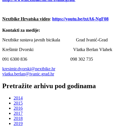
Nextbike Hrvatska video
:
https://youtu.be/txtA6-NgF08
Kontakti za medije:
Nextbike sustava javnih bicikala Grad Ivanić-Grad
Krešimir Dvorski Vlatka Berlan Vlahek
091 6300 836 098 302 735
kresimir.dvorski@nextbike.hr
vlatka.berlan@ivanic.grad.hr
Pretražite arhivu pod godinama
2014
2015
2016
2017
2018
2019