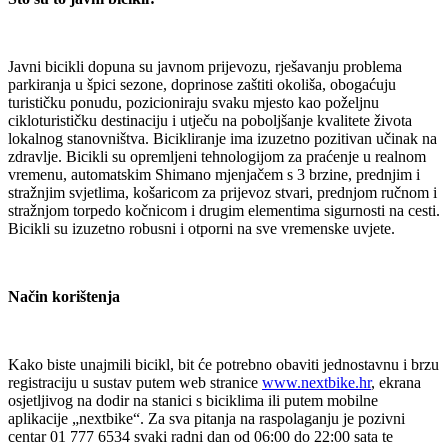
Javni bicikli dopuna su javnom prijevozu, rješavanju problema
parkiranja u špici sezone, doprinose zaštiti okoliša, obogaćuju
turističku ponudu, pozicioniraju svaku mjesto kao poželjnu
cikloturističku destinaciju i utječu na poboljšanje kvalitete života
lokalnog stanovništva. Bicikliranje ima izuzetno pozitivan učinak na
zdravlje. Bicikli su opremljeni tehnologijom za praćenje u realnom
vremenu, automatskim Shimano mjenjačem s 3 brzine, prednjim i
stražnjim svjetlima, košaricom za prijevoz stvari, prednjom ručnom i
stražnjom torpedo kočnicom i drugim elementima sigurnosti na cesti.
Bicikli su izuzetno robusni i otporni na sve vremenske uvjete.
Način korištenja
Kako biste unajmili bicikl, bit će potrebno obaviti jednostavnu i brzu
registraciju u sustav putem web stranice
www.nextbike.hr
, ekrana
osjetljivog na dodir na stanici s biciklima ili putem mobilne
aplikacije „nextbike“. Za sva pitanja na raspolaganju je pozivni
centar 01 777 6534 svaki radni dan od 06:00 do 22:00 sata te