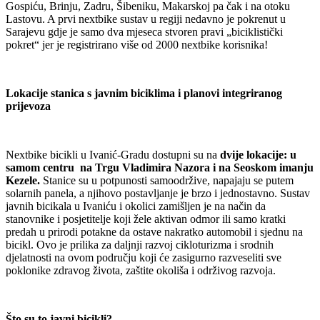
Gospiću, Brinju, Zadru, Šibeniku, Makarskoj pa čak i na otoku
Lastovu. A prvi nextbike sustav u regiji nedavno je pokrenut u
Sarajevu gdje je samo dva mjeseca stvoren pravi „biciklistički
pokret“ jer je registrirano više od 2000 nextbike korisnika!
Lokacije stanica s javnim biciklima i planovi integriranog
prijevoza
Nextbike bicikli u Ivanić-Gradu dostupni su na
dvije lokacije: u
samom centru na Trgu Vladimira Nazora i na Seoskom imanju
Kezele.
Stanice su u potpunosti samoodržive, napajaju se putem
solarnih panela, a njihovo postavljanje je brzo i jednostavno. Sustav
javnih bicikala u Ivaniću i okolici zamišljen je na način da
stanovnike i posjetitelje koji žele aktivan odmor ili samo kratki
predah u prirodi potakne da ostave nakratko automobil i sjednu na
bicikl. Ovo je prilika za daljnji razvoj cikloturizma i srodnih
djelatnosti na ovom području koji će zasigurno razveseliti sve
poklonike zdravog života, zaštite okoliša i održivog razvoja.
Što su to javni bicikli?