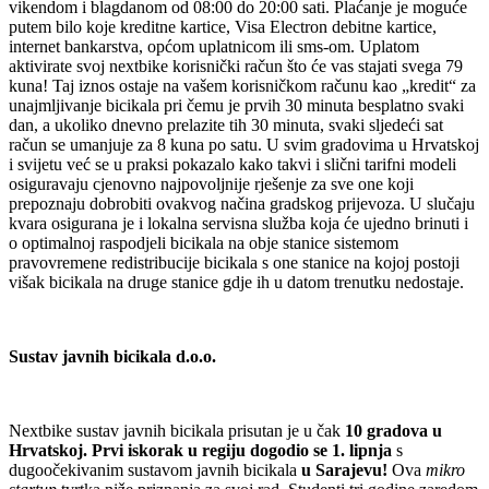
vikendom i blagdanom od 08:00 do 20:00 sati. Plaćanje je moguće
putem bilo koje kreditne kartice, Visa Electron debitne kartice,
internet bankarstva, općom uplatnicom ili sms-om. Uplatom
aktivirate svoj nextbike korisnički račun što će vas stajati svega 79
kuna! Taj iznos ostaje na vašem korisničkom računu kao „kredit“ za
unajmljivanje bicikala pri čemu je prvih 30 minuta besplatno svaki
dan, a ukoliko dnevno prelazite tih 30 minuta, svaki sljedeći sat
račun se umanjuje za 8 kuna po satu. U svim gradovima u Hrvatskoj
i svijetu već se u praksi pokazalo kako takvi i slični tarifni modeli
osiguravaju cjenovno najpovoljnije rješenje za sve one koji
prepoznaju dobrobiti ovakvog načina gradskog prijevoza. U slučaju
kvara osigurana je i lokalna servisna služba koja će ujedno brinuti i
o optimalnoj raspodjeli bicikala na obje stanice sistemom
pravovremene redistribucije bicikala s one stanice na kojoj postoji
višak bicikala na druge stanice gdje ih u datom trenutku nedostaje.
Sustav javnih bicikala d.o.o.
Nextbike sustav javnih bicikala prisutan je u čak
10 gradova u
Hrvatskoj. Prvi iskorak u regiju dogodio se 1. lipnja
s
dugoočekivanim sustavom javnih bicikala
u Sarajevu!
Ova
mikro