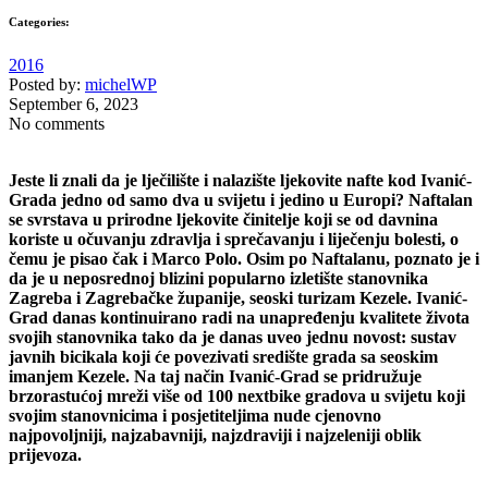
Categories:
2016
Posted by:
michelWP
September 6, 2023
No comments
Jeste li znali da je lječilište i nalazište ljekovite nafte kod Ivanić-
Grada jedno od samo dva u svijetu i jedino u Europi? Naftalan
se svrstava u prirodne ljekovite činitelje koji se od davnina
koriste u očuvanju zdravlja i sprečavanju i liječenju bolesti, o
čemu je pisao čak i Marco Polo. Osim po Naftalanu, poznato je i
da je u neposrednoj blizini popularno izletište stanovnika
Zagreba i Zagrebačke županije, seoski turizam Kezele. Ivanić-
Grad danas kontinuirano radi na unapređenju kvalitete života
svojih stanovnika tako da je danas uveo jednu novost: sustav
javnih bicikala koji će povezivati središte grada sa seoskim
imanjem Kezele. Na taj način Ivanić-Grad se pridružuje
brzorastućoj mreži više od 100 nextbike gradova u svijetu koji
svojim stanovnicima i posjetiteljima nude cjenovno
najpovoljniji, najzabavniji, najzdraviji i najzeleniji oblik
prijevoza.