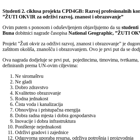
Studenti 2. ciklusa projekta CPD4GB: Razvoj profesionalnih k
”ŽUTI OKVIR za održivi razvoj, znanost i obrazovanje”
Ovim putem s ponosom i oduševljenjem objavljujemo da su
studenti
Buna
dobitnici nagrade časopisa
National Geographic, ”ŽUTI OKVI
Projekt ”Žuti okvir za održivi razvoj, znanost i obrazovanje” je dugo
zaštitom okoliša, znanošću i obrazovanjem. Ovo je prvi put da se d
Ova nagrada dodjeluje se prvi put, pojedincima, timovima, tvrtkama, i
definiranih prema UN-ovim ciljevima:
Ne siromaštvu
Ne gladi
Dobro zdravstvo
Kvalitetno obrazovanje
Rodna jednakost
Čista voda i kanalizacija
Obnovljiva i pristupačna energija
Dobra radna mjesta i dobra gospodarstva
Inovacije i dobra infrastruktura
Poništenje nejednakosti
Održivi gradovi i zajednice
Odgovorna uporaba resursa, održiva potrošnja i proizvodnja