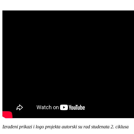
Izrađeni prikazi i logo projekta autorski su rad studenata 2. ciklusa