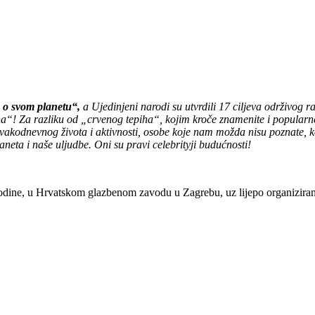
 o svom planetu“,
a Ujedinjeni narodi su utvrdili 17 ciljeva održivog ra
iha“! Za razliku od „crvenog tepiha“, kojim kroče znamenite i popularne 
vakodnevnog života i aktivnosti, osobe koje nam možda nisu poznate, koj
neta i naše uljudbe. Oni su pravi celebrityji budućnosti!
godine, u Hrvatskom glazbenom zavodu u Zagrebu, uz lijepo organiziranu