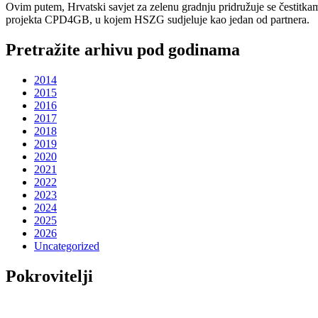
Ovim putem, Hrvatski savjet za zelenu gradnju pridružuje se čestitkam
projekta CPD4GB, u kojem HSZG sudjeluje kao jedan od partnera.
Pretražite arhivu pod godinama
2014
2015
2016
2017
2018
2019
2020
2021
2022
2023
2024
2025
2026
Uncategorized
Pokrovitelji