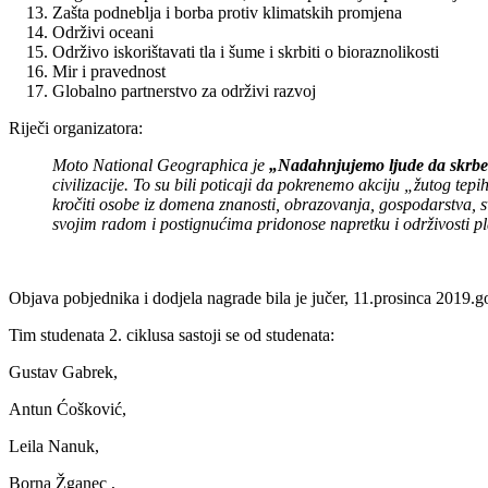
Zašta podneblja i borba protiv klimatskih promjena
Održivi oceani
Održivo iskorištavati tla i šume i skrbiti o bioraznolikosti
Mir i pravednost
Globalno partnerstvo za održivi razvoj
Riječi organizatora:
Moto National Geographica je
„Nadahnjujemo ljude da skrbe
civilizacije. To su bili poticaji da pokrenemo akciju „žutog tep
kročiti osobe iz domena znanosti, obrazovanja, gospodarstva, s
svojim radom i postignućima pridonose napretku i održivosti pla
Objava pobjednika i dodjela nagrade bila je jučer, 11.prosinca 2019.
Tim studenata 2. ciklusa sastoji se od studenata:
Gustav Gabrek,
Antun Ćošković,
Leila Nanuk,
Borna Žganec ,