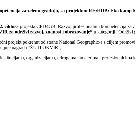
ompetencija za zelenu gradnju, sa projektom RE:HUB: Eko kamp M
2. ciklusa
projekta CPD4GB: Razvoj profesionalnih kompetencija za z
R za održivi razvoj, znanost i obrazovanje”
u kategoriji ”Održivi 
ročni projekt pokrenut od strane National Geographic-a s ciljem promov
odjeljuje nagrada ”ŽUTI OKVIR”,
nstitucijama, organizacijama, udrugama, amaterima i profesionalcima ko