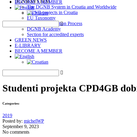
DGNB SYSTEM
BECOME A MEMBER
The DGNB System in Croatia and Worldwide
DGNB projects in Croatia
EU Taxonomy
DGNB Certification Process
DGNB Academy
Section for accredited experts
GREEN NEWS
E-LIBRARY
BECOME A MEMBER
Studenti projekta CPD4GB dobi
Categories:
2019
Posted by:
michelWP
September 9, 2023
No comments