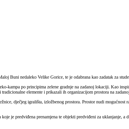
 Maloj Buni nedaleko Velike Gorice, te je odabrana kao zadatak za stud
eko-kampa po principima zelene gradnje na zadanoj lokaciji. Kao inspira
i tradicionalne elemente i prikazali ih organizacijom prostora na zadanoj
ržnice, dječjeg igrališta, izložbenog prostora. Prostor nudi mogućnost r
za koje je predviđena prenamjena te objekti predviđeni za uklanjanje, a 