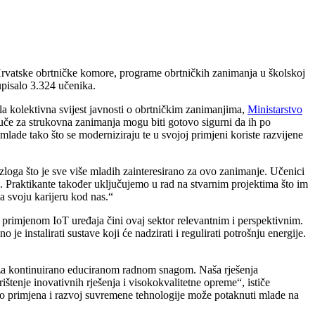
Hrvatske obrtničke komore, programe obrtničkih zanimanja u školskoj
upisalo 3.324 učenika.
la kolektivna svijest javnosti o obrtničkim zanimanjima,
Ministarstvo
dluče za strukovna zanimanja mogu biti gotovo sigurni da ih po
lade tako što se moderniziraju te u svojoj primjeni koriste razvijene
azloga što je sve više mladih zainteresirano za ovo zanimanje. Učenici
tu. Praktikante također uključujemo u rad na stvarnim projektima što im
a svoju karijeru kod nas.“
m primjenom IoT uređaja čini ovaj sektor relevantnim i perspektivnim.
je instalirati sustave koji će nadzirati i regulirati potrošnju energije.
ba za kontinuirano educiranom radnom snagom. Naša rješenja
ištenje inovativnih rješenja i visokokvalitetne opreme“, ističe
o primjena i razvoj suvremene tehnologije može potaknuti mlade na