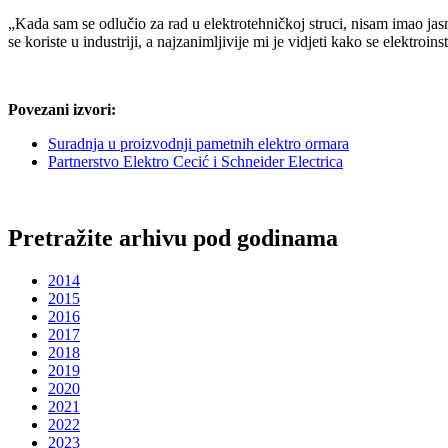
„Kada sam se odlučio za rad u elektrotehničkoj struci, nisam imao jas
se koriste u industriji, a najzanimljivije mi je vidjeti kako se elektroi
Poveza
ni izvori:
Suradnja u proizvodnji pametnih elektro ormara
Partnerstvo Elektro Cecić i Schneider Electrica
Pretražite arhivu pod godinama
2014
2015
2016
2017
2018
2019
2020
2021
2022
2023