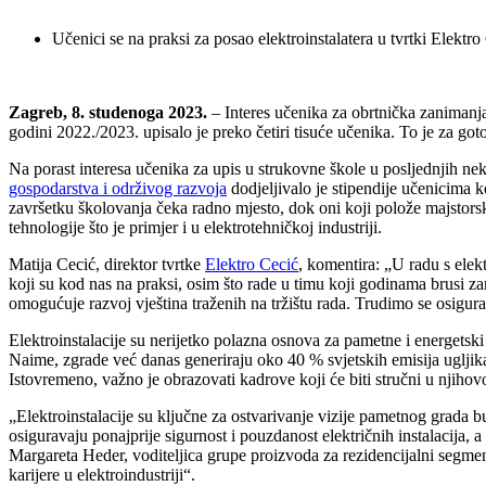
Učenici se na praksi za posao elektroinstalatera u tvrtki Elektr
Zagreb, 8. studenoga 2023.
– Interes učenika za obrtnička zanimanj
godini 2022./2023. upisalo je preko četiri tisuće učenika. To je za go
Na porast interesa učenika za upis u strukovne škole u posljednjih ne
gospodarstva i održivog razvoja
dodjeljivalo je stipendije učenicima k
završetku školovanja čeka radno mjesto, dok oni koji polože majstorski
tehnologije što je primjer i u elektrotehničkoj industriji.
Matija Cecić, direktor tvrtke
Elektro Cecić
, komentira: „U radu s elek
koji su kod nas na praksi, osim što rade u timu koji godinama brusi za
omogućuje razvoj vještina traženih na tržištu rada. Trudimo se osigura
Elektroinstalacije su nerijetko polazna osnova za pametne i energetski
Naime, zgrade već danas generiraju oko 40 % svjetskih emisija ugljika. S
Istovremeno, važno je obrazovati kadrove koji će biti stručni u njihov
„Elektroinstalacije su ključne za ostvarivanje vizije pametnog grada 
osiguravaju ponajprije sigurnost i pouzdanost električnih instalacija, 
Margareta Heder, voditeljica grupe proizvoda za rezidencijalni segment
karijere u elektroindustriji“.