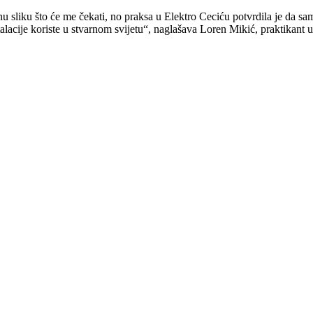
nu sliku što će me čekati, no praksa u Elektro Ceciću potvrdila je da s
nstalacije koriste u stvarnom svijetu“, naglašava Loren Mikić, praktikant u