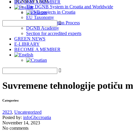
DGNB SYSTEM
BECOME A MEMBER
The DGNB System in Croatia and Worldwide
DGNB projects in Croatia
EU Taxonomy
DGNB Certification Process
DGNB Academy
Section for accredited experts
GREEN NEWS
E-LIBRARY
BECOME A MEMBER
Suvremene tehnologije potiču ml
Categories:
2023
,
Uncategorized
Posted by:
infoGbccroatia
November 14, 2023
No comments