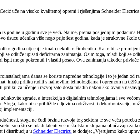
o Cecić uče na visoko kvalitetnoj opremi i rješenjima Schneider Electrica
a iz godine u godinu sve je veći. Naime, prema posljednjim podacima 
tovo tisuću učenika više nego prije šest godina, kada je strukovne škole 
koliko godina utjecaj je imalo nekoliko čimbenika. Kako bi se promijeni
oji se odluče upisati deficitarna zanimanja. Osim toga, mladi koji se o
 ispit mogu pokrenuti i vlastiti posao. Ova zanimanja također privlače m
troinstalacijama danas se koriste napredne tehnologije i to je jedan od r
nat, imaju priliku raditi s najnovijim tehnologijama i opremom na tržiš
ti priliku za učenje i razvoj zato dosta mladih nakon školovanja nastavlj
 učinkovite zgrade, a interakcija s digitalnim tehnologijama i sve većo
toga, kako bi se približile ciljevima održivosti i dekarbonizacije, nužno 
oj implementaciji.
budućnosti, stoga ne čudi brzina razvoja tog sektora te sve veća potre
a sretni smo što se mladi talenti već u školskim klupama obučavaju za kor
 i distribuciju u
Schneider Electricu
te dodaje: „Vjerujemo kako uprav