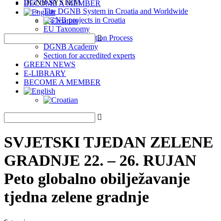
DGNB SYSTEM
BECOME A MEMBER
The DGNB System in Croatia and Worldwide
DGNB projects in Croatia
EU Taxonomy
DGNB Certification Process
DGNB Academy
Section for accredited experts
GREEN NEWS
E-LIBRARY
BECOME A MEMBER
SVJETSKI TJEDAN ZELENE
GRADNJE 22. – 26. RUJAN
Peto globalno obilježavanje
tjedna zelene gradnje