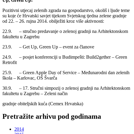
Up, Green Up!
Pozitivni utjecaj zelenih zgrada na gospodarstvo, okoliš i ljude teme
su koje će Hrvatski savjet tijekom Svjetskog tjedna zelene gradnje
od 22. – 26. rujna 2014. obilježiti kroz više aktivnosti:
22.9. – stručno predavanje o zelenoj gradnji na Arhitektonskom
fakultetu u Zagrebu
23.9. – Get Up, Green Up – event za članove
24.9. – posjet konferenciji u Budimpešti: Build2gether – Green
Retrofit
25.9. – Green Apple Day of Service – Međunarodni dan zelenih
škola – Karlovac, OŠ Švarča
30.9. – 17. Stručni simpozij o zelenoj gradnji na Arhitektonskom
fakultetu u Zagrebu – Zeleni način
gradnje obiteljskih kuća (Cemex Hrvatska)
Pretražite arhivu pod godinama
2014