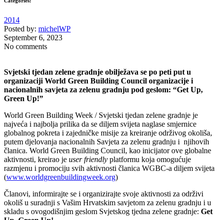
Categories:
2014
Posted by:
michelWP
September 6, 2023
No comments
Svjetski tjedan zelene gradnje obilježava se po peti put u
organizaciji World Green Building Council organizacije i
nacionalnih savjeta za zelenu gradnju pod geslom: “Get Up,
Green Up!”
World Green Building Week / Svjetski tjedan zelene gradnje je
najveća i najbolja prilika da se diljem svijeta naglase smjernice
globalnog pokreta i zajedničke misije za kreiranje održivog okoliša,
putem djelovanja nacionalnih Savjeta za zelenu gradnju i njihovih
članica. World Green Building Council, kao inicijator ove globalne
aktivnosti, kreirao je
user friendly
platformu koja omogućuje
razmjenu i promociju svih aktivnosti članica WGBC-a diljem svijeta
(
www.worldgreenbuildingweek.org
)
Članovi, informirajte se i organizirajte svoje aktivnosti za održivi
okoliš u suradnji s Vašim Hrvatskim savjetom za zelenu gradnju i u
skladu s ovogodišnjim geslom Svjetskog tjedna zelene gradnje:
Get