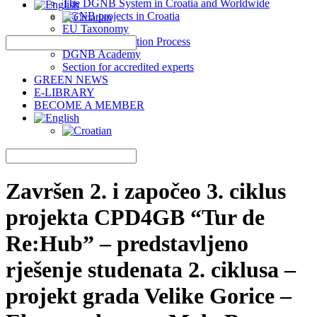
The DGNB System in Croatia and Worldwide
DGNB projects in Croatia
EU Taxonomy
DGNB Certification Process
DGNB Academy
Section for accredited experts
GREEN NEWS
E-LIBRARY
BECOME A MEMBER
Završen 2. i započeo 3. ciklus
projekta CPD4GB “Tur de
Re:Hub” – predstavljeno
rješenje studenata 2. ciklusa –
projekt grada Velike Gorice –