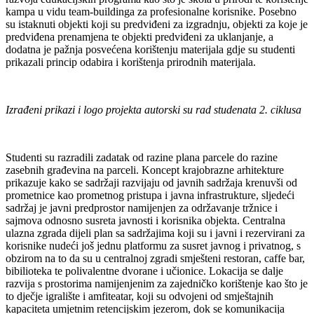
kampa u vidu team-buildinga za profesionalne korisnike. Posebno
su istaknuti objekti koji su predviđeni za izgradnju, objekti za koje je
predviđena prenamjena te objekti predviđeni za uklanjanje, a
dodatna je pažnja posvećena korištenju materijala gdje su studenti
prikazali princip odabira i korištenja prirodnih materijala.
Izrađeni prikazi i logo projekta autorski su rad studenata 2. ciklusa
Studenti su razradili zadatak od razine plana parcele do razine
zasebnih građevina na parceli. Koncept krajobrazne arhitekture
prikazuje kako se sadržaji razvijaju od javnih sadržaja krenuvši od
prometnice kao prometnog pristupa i javna infrastrukture, sljedeći
sadržaj je javni predprostor namijenjen za održavanje tržnice i
sajmova odnosno susreta javnosti i korisnika objekta. Centralna
ulazna zgrada dijeli plan sa sadržajima koji su i javni i rezervirani za
korisnike nudeći još jednu platformu za susret javnog i privatnog, s
obzirom na to da su u centralnoj zgradi smješteni restoran, caffe bar,
bibilioteka te polivalentne dvorane i učionice. Lokacija se dalje
razvija s prostorima namijenjenim za zajedničko korištenje kao što je
to dječje igralište i amfiteatar, koji su odvojeni od smještajnih
kapaciteta umjetnim retencijskim jezerom, dok se komunikacija