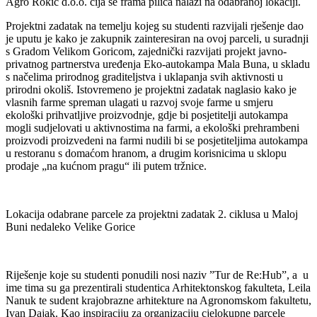
Agro Rokić d.o.o. čija se frama pilića nalazi na odabranoj lokaciji.
Projektni zadatak na temelju kojeg su studenti razvijali rješenje dao
je uputu je kako je zakupnik zainteresiran na ovoj parceli, u suradnji
s Gradom Velikom Goricom, zajednički razvijati projekt javno-
privatnog partnerstva uređenja Eko-autokampa Mala Buna, u skladu
s načelima prirodnog graditeljstva i uklapanja svih aktivnosti u
prirodni okoliš. Istovremeno je projektni zadatak naglasio kako je
vlasnih farme spreman ulagati u razvoj svoje farme u smjeru
ekološki prihvatljive proizvodnje, gdje bi posjetitelji autokampa
mogli sudjelovati u aktivnostima na farmi, a ekološki prehrambeni
proizvodi proizvedeni na farmi nudili bi se posjetiteljima autokampa
u restoranu s domaćom hranom, a drugim korisnicima u sklopu
prodaje „na kućnom pragu“ ili putem tržnice.
Lokacija odabrane parcele za projektni zadatak 2. ciklusa u Maloj
Buni nedaleko Velike Gorice
Riješenje koje su studenti ponudili nosi naziv ”Tur de Re:Hub”, a u
ime tima su ga prezentirali studentica Arhitektonskog fakulteta, Leila
Nanuk te sudent krajobrazne arhitekture na Agronomskom fakultetu,
Ivan Dajak. Kao inspiraciju za organizaciju cjelokupne parcele