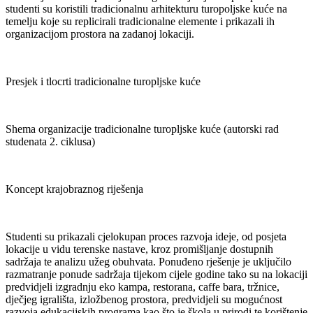
studenti su koristili tradicionalnu arhitekturu turopoljske kuće na
temelju koje su replicirali tradicionalne elemente i prikazali ih
organizacijom prostora na zadanoj lokaciji.
Presjek i tlocrti tradicionalne turopljske kuće
Shema organizacije tradicionalne turopljske kuće (autorski rad
studenata 2. ciklusa)
Koncept krajobraznog riješenja
Studenti su prikazali cjelokupan proces razvoja ideje, od posjeta
lokacije u vidu terenske nastave, kroz promišljanje dostupnih
sadržaja te analizu užeg obuhvata. Ponuđeno rješenje je uključilo
razmatranje ponude sadržaja tijekom cijele godine tako su na lokaciji
predvidjeli izgradnju eko kampa, restorana, caffe bara, tržnice,
dječjeg igrališta, izložbenog prostora, predvidjeli su mogućnost
razvoja edukacijskih programa kao što je škola u prirodi te korištenje