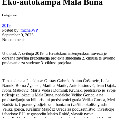
Eko-autokampa Mala Buna
Categories:
2019
Posted by:
michelWP
September 9, 2023
No comments
U utorak 7. svibnja 2019. u Hrvatskom inženjerskom savezu je
održana završna prezentacija projekta studenata 2. ciklusa te uvodno
predavanje za studente 3. ciklusa projekta.
Tim studenata 2. ciklusa: Gustav Gabrek, Antun Ćošković, Leila
Nanuk, Borna Žganec , Martina Martić, Ante Pastuović, Ivan Dajak,
Ivona Matković, Marta Voda i Dominik Kruhak, predstavio je svoje
rješenje za lokaciju Mala Buna, nedaleko Velike Gorice, a na
predstavljanju su bili prisutni predstavnici grada Velika Gorica, Meri
Barišić iz Upravnog odjela za urbanizam i zaštitu okoliša grada
Velika gorica, Krešimir Majić iz Ureda za poduzetništvo, investicije
i fondove EU te gospodin Matko Rokić, vlasnik tvrtke