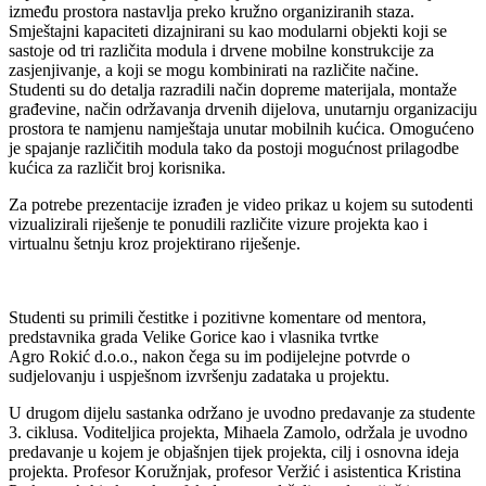
između prostora nastavlja preko kružno organiziranih staza.
Smještajni kapaciteti dizajnirani su kao modularni objekti koji se
sastoje od tri različita modula i drvene mobilne konstrukcije za
zasjenjivanje, a koji se mogu kombinirati na različite načine.
Studenti su do detalja razradili način dopreme materijala, montaže
građevine, način održavanja drvenih dijelova, unutarnju organizaciju
prostora te namjenu namještaja unutar mobilnih kućica. Omogućeno
je spajanje različitih modula tako da postoji mogućnost prilagodbe
kućica za različit broj korisnika.
Za potrebe prezentacije izrađen je video prikaz u kojem su sutodenti
vizualizirali riješenje te ponudili različite vizure projekta kao i
virtualnu šetnju kroz projektirano riješenje.
Studenti su primili čestitke i pozitivne komentare od mentora,
predstavnika grada Velike Gorice kao i vlasnika tvrtke
Agro Rokić d.o.o., nakon čega su im podijelejne potvrde o
sudjelovanju i uspješnom izvršenju zadataka u projektu.
U drugom dijelu sastanka održano je uvodno predavanje za studente
3. ciklusa. Voditeljica projekta, Mihaela Zamolo, održala je uvodno
predavanje u kojem je objašnjen tijek projekta, cilj i osnovna ideja
projekta. Profesor Koružnjak, profesor Veržić i asistentica Kristina