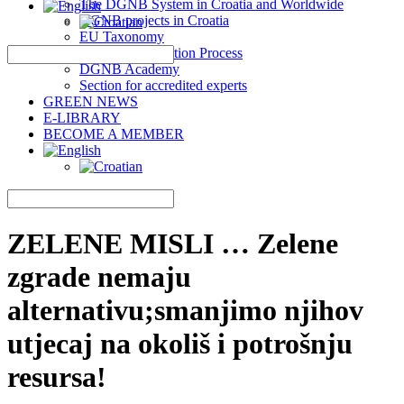
The DGNB System in Croatia and Worldwide
DGNB projects in Croatia
EU Taxonomy
DGNB Certification Process
DGNB Academy
Section for accredited experts
GREEN NEWS
E-LIBRARY
BECOME A MEMBER
ZELENE MISLI … Zelene
zgrade nemaju
alternativu;smanjimo njihov
utjecaj na okoliš i potrošnju
resursa!