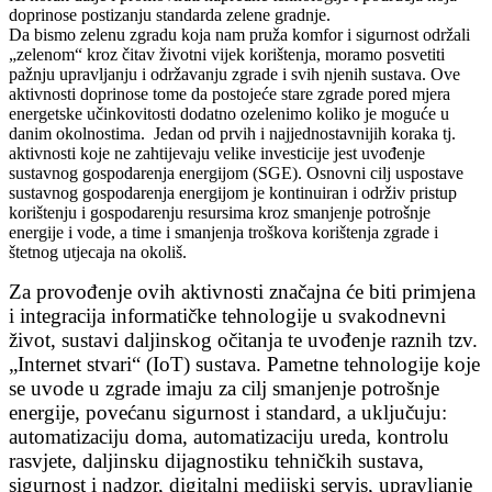
doprinose postizanju standarda zelene gradnje.
Da bismo zelenu zgradu koja nam pruža komfor i sigurnost održali
„zelenom“ kroz čitav životni vijek korištenja, moramo posvetiti
pažnju upravljanju i održavanju zgrade i svih njenih sustava. Ove
aktivnosti doprinose tome da postojeće stare zgrade pored mjera
energetske učinkovitosti dodatno ozelenimo koliko je moguće u
danim okolnostima. Jedan od prvih i najjednostavnijih koraka tj.
aktivnosti koje ne zahtijevaju velike investicije jest uvođenje
sustavnog gospodarenja energijom (SGE). Osnovni cilj uspostave
sustavnog gospodarenja energijom je kontinuiran i održiv pristup
korištenju i gospodarenju resursima kroz smanjenje potrošnje
energije i vode, a time i smanjenja troškova korištenja zgrade i
štetnog utjecaja na okoliš.
Za provođenje ovih aktivnosti značajna će biti primjena
i integracija informatičke tehnologije u svakodnevni
život, sustavi daljinskog očitanja te uvođenje raznih tzv.
„Internet stvari“ (IoT) sustava. Pametne tehnologije koje
se uvode u zgrade imaju za cilj smanjenje potrošnje
energije, povećanu sigurnost i standard, a uključuju:
automatizaciju doma, automatizaciju ureda, kontrolu
rasvjete, daljinsku dijagnostiku tehničkih sustava,
sigurnost i nadzor, digitalni medijski servis, upravljanje