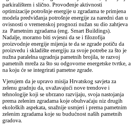
parkiralištem i slično. Provođenje aktivnosti
optimizacije potrošnje energije u zgradama te primjena
modela predviđanja potrošnje energije za naredni dan u
ovisnosti o vremenskoj prognozi nužan su dio zahtjeva
za Pametnim zgradama (eng. Smart Buildings).
Nadalje, moramo biti svjesni da se i filozofija
proizvodnje energije mijenja te da se zgrade potiču da
proizvedu i skladište energiju za svoje potrebe za što je
nužna paralelna ugradnja pametnih brojila, te razvoj
pametnih mreža za što su odgovorne energetske tvrtke, a
na koju će se integrirati pametne zgrade.
Vjerujem da je upravo misija Hrvatskog savjeta za
zelenu gradnju da, uvažavajući nove trendove i
tehnologije koji se ubrzano razvijaju, svoja nastojanja
prema zelenim zgradama koje obuhvaćaju niz drugih
ekoloških aspekata, snažnije usmjeri i prema pametnim
zelenim zgradama koje su budućnost naših pametnih
gradova.