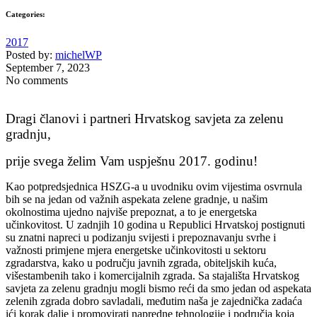
Categories:
2017
Posted by:
michelWP
September 7, 2023
No comments
Dragi članovi i partneri Hrvatskog savjeta za zelenu
gradnju,
prije svega želim Vam uspješnu 2017. godinu!
Kao potpredsjednica HSZG-a u uvodniku ovim vijestima osvrnula
bih se na jedan od važnih aspekata zelene gradnje, u našim
okolnostima ujedno najviše prepoznat, a to je energetska
učinkovitost. U zadnjih 10 godina u Republici Hrvatskoj postignuti
su znatni napreci u podizanju svijesti i prepoznavanju svrhe i
važnosti primjene mjera energetske učinkovitosti u sektoru
zgradarstva, kako u području javnih zgrada, obiteljskih kuća,
višestambenih tako i komercijalnih zgrada. Sa stajališta Hrvatskog
savjeta za zelenu gradnju mogli bismo reći da smo jedan od aspekata
zelenih zgrada dobro savladali, međutim naša je zajednička zadaća
ići korak dalje i promovirati napredne tehnologije i područja koja