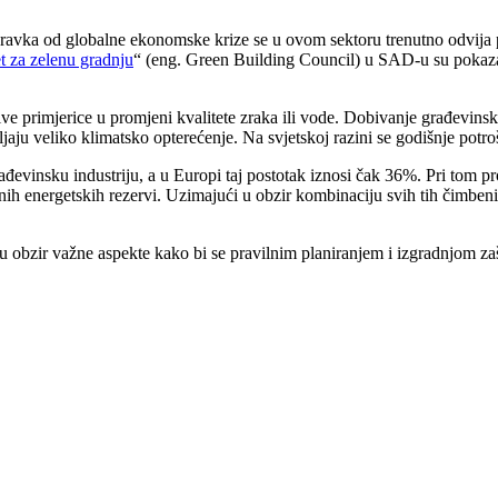
oravka od globalne ekonomske krize se u ovom sektoru trenutno odvija p
t za zelenu gradnju
“ (eng. Green Building Council) u SAD-u su pokaza
ljive primjerice u promjeni kvalitete zraka ili vode. Dobivanje građevin
vljaju veliko klimatsko opterećenje. Na svjetskoj razini se godišnje potr
evinsku industriju, a u Europi taj postotak iznosi čak 36%. Pri tom pro
alnih energetskih rezervi. Uzimajući u obzir kombinaciju svih tih čimbe
 obzir važne aspekte kako bi se pravilnim planiranjem i izgradnjom zašt