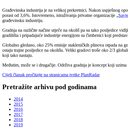
Građevinska industrija je na velikoj prekretnici. Nakon uspješnog op
porast od 3,6%. Istovremeno, istraživanja privatne organizacije „
Savje
građevinsku industriju.
Gradnja na različite načine utječe na okoliš pa su tako posljedice vid
gradilišta i pripadajuće industrije energijom su čimbenici koji predsta
Globalno gledano, oko 25% emisije stakleničkih plinova otpada na građ
ostaju trajne posljedice na okolišu. Veliki gradovi troše oko 2/3 glob
koji tako nastaju.
Međutim, može se i drugačije. Održiva gradnja je koncept koji uzima u
Cijeli članak pročitajte na stranicama tvrtke PlanRadar
Pretražite arhivu pod godinama
2014
2015
2016
2017
2018
2019