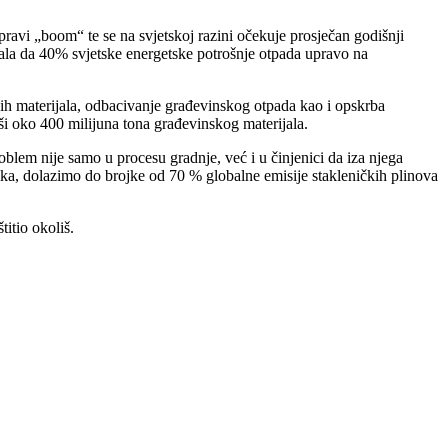
ravi „boom“ te se na svjetskoj razini očekuje prosječan godišnji
la da 40% svjetske energetske potrošnje otpada upravo na
skih materijala, odbacivanje građevinskog otpada kao i opskrba
oši oko 400 milijuna tona građevinskog materijala.
blem nije samo u procesu gradnje, već i u činjenici da iza njega
nika, dolazimo do brojke od 70 % globalne emisije stakleničkih plinova
itio okoliš.