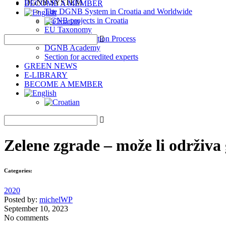
DGNB SYSTEM
BECOME A MEMBER
The DGNB System in Croatia and Worldwide
DGNB projects in Croatia
EU Taxonomy
DGNB Certification Process
DGNB Academy
Section for accredited experts
GREEN NEWS
E-LIBRARY
BECOME A MEMBER
Zelene zgrade – može li održiva 
Categories:
2020
Posted by:
michelWP
September 10, 2023
No comments