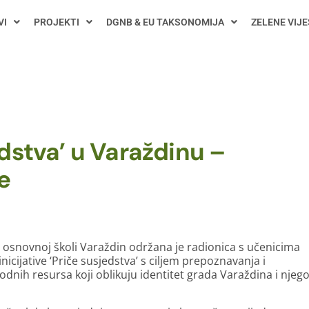
VI
PROJEKTI
DGNB & EU TAKSONOMIJA
ZELENE VIJE
dstva’ u Varaždinu –
e
II. osnovnoj školi Varaždin održana je radionica s učenicima
icijative ‘Priče susjedstva’ s ciljem prepoznavanja i
rodnih resursa koji oblikuju identitet grada Varaždina i njeg