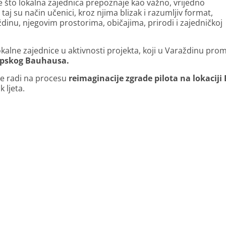
e što lokalna zajednica prepoznaje kao važno, vrijedno
aj su način učenici, kroz njima blizak i razumljiv format,
ždinu, njegovim prostorima, običajima, prirodi i zajedničkoj
okalne zajednice u aktivnosti projekta, koji u Varaždinu pro
opskog Bauhausa.
se radi na procesu
reimaginacije zgrade pilota na lokaciji 
 ljeta.