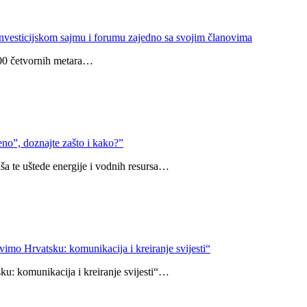
esticijskom sajmu i forumu zajedno sa svojim članovima
500 četvornih metara…
eno”, doznajte zašto i kako?”
iša te uštede energije i vodnih resursa…
vatsku: komunikacija i kreiranje svijesti“
u: komunikacija i kreiranje svijesti“…