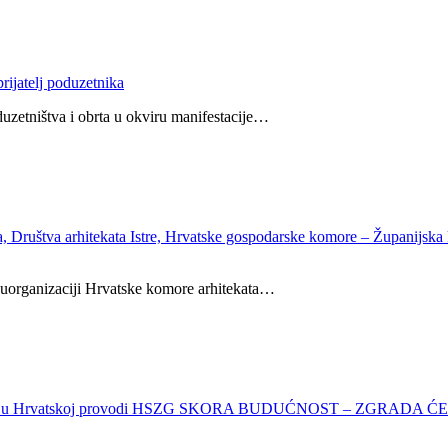
rijatelj poduzetnika
uzetništva i obrta u okviru manifestacije…
Društva arhitekata Istre, Hrvatske gospodarske komore – Županijsk
uorganizaciji Hrvatske komore arhitekata…
nji koju u Hrvatskoj provodi HSZG SKORA BUDUĆNOST – ZGR