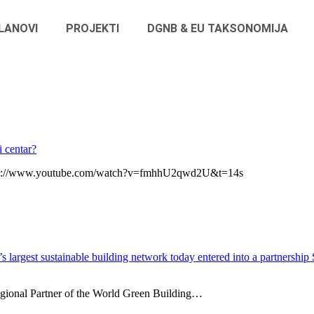
LANOVI
PROJEKTI
DGNB & EU TAKSONOMIJA
i centar?
s://www.youtube.com/watch?v=fmhhU2qwd2U&t=14s
’s largest sustainable building network today entered into a partnersh
egional Partner of the World Green Building…