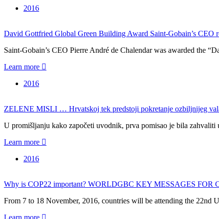
2016
David Gottfried Global Green Building Award Saint-Gobain’s CEO 
Saint-Gobain’s CEO Pierre André de Chalendar was awarded the “D
Learn more
2016
ZELENE MISLI … Hrvatskoj tek predstoji pokretanje ozbiljnijeg vala 
U promišljanju kako započeti uvodnik, prva pomisao je bila zahval
Learn more
2016
Why is COP22 important? WORLDGBC KEY MESSAGES FO
From 7 to 18 November, 2016, countries will be attending the 22n
Learn more