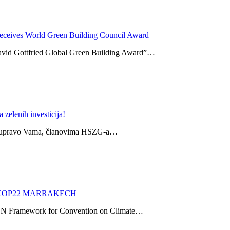
receives World Green Building Council Award
avid Gottfried Global Green Building Award”…
zelenih investicija!
iti upravo Vama, članovima HSZG-a…
R COP22 MARRAKECH
d UN Framework for Convention on Climate…