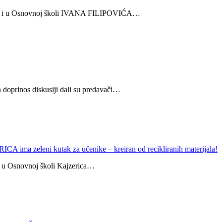
a se i u Osnovnoj školi IVANA FILIPOVIĆA…
an doprinos diskusiji dali su predavači…
leni kutak za učenike – kreiran od recikliranih materijala!
e u Osnovnoj školi Kajzerica…