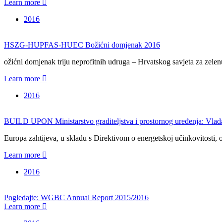
Learn more
2016
HSZG-HUPFAS-HUEC Božićni domjenak 2016
ožićni domjenak triju neprofitnih udruga – Hrvatskog savjeta za zel
Learn more
2016
BUILD UPON Ministarstvo graditeljstva i prostornog uređenja: Vlada
Europa zahtijeva, u skladu s Direktivom o energetskoj učinkovitosti,
Learn more
2016
Pogledajte: WGBC Annual Report 2015/2016
Learn more