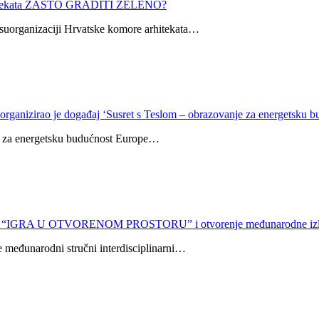
hitekata ZAŠTO GRADITI ZELENO?
uorganizaciji Hrvatske komore arhitekata…
rganizirao je događaj ‘Susret s Teslom – obrazovanje za energetsku 
je za energetsku budućnost Europe…
Skup “IGRA U OTVORENOM PROSTORU” i otvorenje međunarodn
e međunarodni stručni interdisciplinarni…