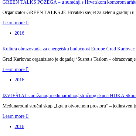
GREEN TALKS POŽEGA – u suradnji s Hrvatskom komorom ar
Organizator GREEN TALKS JE Hrvatski savjet za zelenu gradnju u s
Learn more
2016
Kultura obrazovanja za energetsku budućnost Europe Grad Karlovac o
Grad Karlovac organizirao je događaj ‘Susret s Teslom – obrazovan
Learn more
2016
IZVJEŠTAJ s održanog međunarodnog stručnog skupa HDKA 
Međunarodni stručni skup „Igra u otvorenom prostoru“ – jedinstven j
Learn more
2016