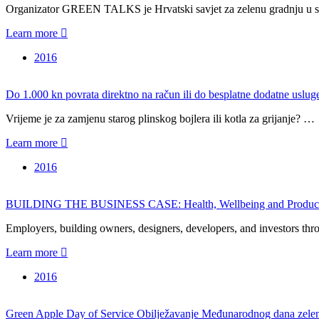
Organizator GREEN TALKS je Hrvatski savjet za zelenu gradnju u s
Learn more
2016
Do 1.000 kn povrata direktno na račun ili do besplatne dodatne usluge
Vrijeme je za zamjenu starog plinskog bojlera ili kotla za grijanje? …
Learn more
2016
BUILDING THE BUSINESS CASE: Health, Wellbeing and Productiv
Employers, building owners, designers, developers, and investors t
Learn more
2016
Green Apple Day of Service Obilježavanje Međunarodnog dana ze