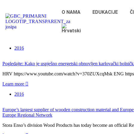
O NAMA
EDUKACIJE
Č
2016
Pogledajte: Kako je uspješno energetski obnovljen karlovački bolničk
HRV https://www.youtube.com/watch?v=370ZUXcqMsk ENG http
Learn more
2016
Europe’s largest supplier of wooden construction material and Europe
Europe Regional Network
Stora Enso’s division Wood Products has today become an official R