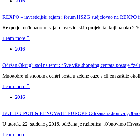
2016
REXPO – investicijski sajam i forum HSZG sudjelovao na REXPO inv
Rexpo je međunarodni sajam investicijskih projekata, koji na oko 2.
Learn more
2016
Održan Okrugli stol na temu: “Sve više shopping centara postaje “zel
Mnogobrojni shopping centri postaju zelene oaze s ciljem zaštite okol
Learn more
2016
BUILD UPON & RENOVATE EUROPE Održana radionica „Obnovimo Hr
U utorak, 22. studenog 2016. održana je radionica „Obnovimo Hrvatsk
Learn more