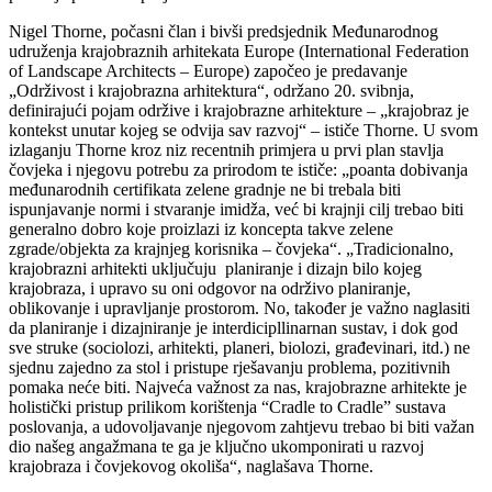
Nigel Thorne, počasni član i bivši predsjednik Međunarodnog
udruženja krajobraznih arhitekata Europe (International Federation
of Landscape Architects – Europe) započeo je predavanje
„Održivost i krajobrazna arhitektura“, održano 20. svibnja,
definirajući pojam održive i krajobrazne arhitekture – „krajobraz je
kontekst unutar kojeg se odvija sav razvoj“ – ističe Thorne. U svom
izlaganju Thorne kroz niz recentnih primjera u prvi plan stavlja
čovjeka i njegovu potrebu za prirodom te ističe: „poanta dobivanja
međunarodnih certifikata zelene gradnje ne bi trebala biti
ispunjavanje normi i stvaranje imidža, već bi krajnji cilj trebao biti
generalno dobro koje proizlazi iz koncepta takve zelene
zgrade/objekta za krajnjeg korisnika – čovjeka“. „Tradicionalno,
krajobrazni arhitekti uključuju planiranje i dizajn bilo kojeg
krajobraza, i upravo su oni odgovor na održivo planiranje,
oblikovanje i upravljanje prostorom. No, također je važno naglasiti
da planiranje i dizajniranje je interdicipllinarnan sustav, i dok god
sve struke (sociolozi, arhitekti, planeri, biolozi, građevinari, itd.) ne
sjednu zajedno za stol i pristupe rješavanju problema, pozitivnih
pomaka neće biti. Najveća važnost za nas, krajobrazne arhitekte je
holistički pristup prilikom korištenja “Cradle to Cradle” sustava
poslovanja, a udovoljavanje njegovom zahtjevu trebao bi biti važan
dio našeg angažmana te ga je ključno ukomponirati u razvoj
krajobraza i čovjekovog okoliša“, naglašava Thorne.