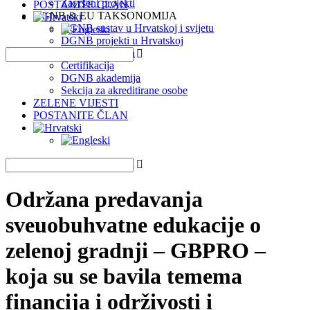
Završeni projekti
POSTANITE ČLAN
DGNB & EU TAKSONOMIJA
DGNB sustav u Hrvatskoj i svijetu
DGNB projekti u Hrvatskoj
EU Taksonomija
Certifikacija
DGNB akademija
Sekcija za akreditirane osobe
ZELENE VIJESTI
POSTANITE ČLAN
Održana predavanja
sveuobuhvatne edukacije o
zelenoj gradnji – GBPRO –
koja su se bavila temema
financija i održivosti i