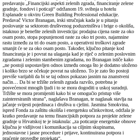
predavanju „Financijski aspekti zelenih zgrada, financiranje zelene
gradnje, fondovi i poticaji“ održanom 19. svibnja u hotelu
Esplanade u okviru Green Building Professional edukacije.
Predavač Victor Branagan, irski stručnjak kada je u pitanju
poslovanje sa sektorom društvenog poduzetništva i brige o okolišu,
istaknuo je benefite zelenih investicija: prodajna cijena raste za oko
osam posto, stopa popunjenosti raste za oko tri posto, najamnine
rastu između za tri do osam posto, a operativni troškovi zgrade
smanjit će se za oko osam posto. Također, ključno pitanje kod
financiranja je i povrat na ulaganja kad je riječ o zelenim poslovnim
zgradama i zelenim stambenim zgradama, no Branagan ističe kako
„ne postoji uspostavljen odnos između onoga što je dodatno uloženo
i koliko brzo se očekuje povrat na uloženo. To je zato što postoji
previše varijabli da bi se taj odnos pokazao jasnim na znanstveni
način… Da bi se tržište zelenih zgrada razvilo, potrebna je
posvećenost mnogih ljudi i to se mora dogoditi u uskoj suradnji.
Tržište se mora promijeniti kako bi se omogućio pristup više
zainteresiranih strana”, naglašava Branagan, te naglasak stavlja na
jačanje svijesti pojedinaca i društva u cjelini. Jasmina Smokvina,
ispred Fonda za zaštitu okoliša i energetsku učinkovitost, održala je
kratko predavanje na temu financijskih potpora za projekte zelene
gradnje u Hrvatskoj te je istaknula: „za poticanje energetske obnove
ključna je vidljivost i komunikacija sa ciljnim skupinama,
jednostavne i jasne procedure i prijave, kontinuirana potpora i
praćenje provedbe projekata“.