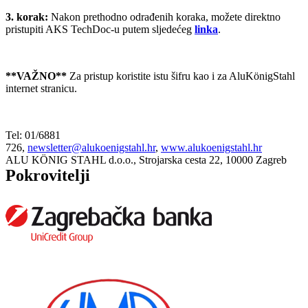
3. korak:
Nakon prethodno odrađenih koraka, možete direktno
pristupiti AKS TechDoc-u putem sljedećeg
linka
.
**VAŽNO**
Za pristup koristite istu šifru kao i za AluKönigStahl
internet stranicu.
Tel: 01/6881
726,
newsletter@alukoenigstahl.hr
,
www.alukoenigstahl.hr
ALU KÖNIG STAHL d.o.o., Strojarska cesta 22, 10000 Zagreb
Pokrovitelji