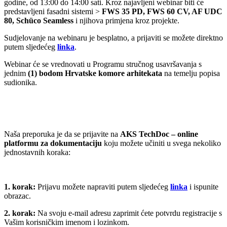
godine, od 13:00 do 14:00 sati. Kroz najavljeni webinar biti će
predstavljeni fasadni sistemi >
FWS 35 PD, FWS 60 CV, AF UDC
80, Schüco Seamless
i njihova primjena kroz projekte.
Sudjelovanje na webinaru je besplatno, a prijaviti se možete direktno
putem sljedećeg
linka
.
Webinar će se vrednovati u Programu stručnog usavršavanja s
jednim
(1) bodom
Hrvatske komore arhitekata
na temelju popisa
sudionika.
Naša preporuka je da se prijavite na
AKS TechDoc – online
platformu za dokumentaciju
koju možete učiniti u svega nekoliko
jednostavnih koraka:
1. korak:
Prijavu možete napraviti putem sljedećeg
linka
i ispunite
obrazac.
2. korak:
Na svoju e-mail adresu zaprimit ćete potvrdu registracije s
Vašim korisničkim imenom i lozinkom.