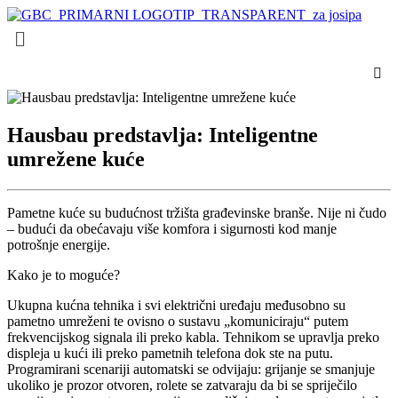
Menu
Hausbau predstavlja: Inteligentne
umrežene kuće
Pametne kuće su budućnost tržišta građevinske branše. Nije ni čudo
– budući da obećavaju više komfora i sigurnosti kod manje
potrošnje energije.
Kako je to moguće?
Ukupna kućna tehnika i svi električni uređaju međusobno su
pametno umreženi te ovisno o sustavu „komuniciraju“ putem
frekvencijskog signala ili preko kabla. Tehnikom se upravlja preko
displeja u kući ili preko pametnih telefona dok ste na putu.
Programirani scenariji automatski se odvijaju: grijanje se smanjuje
ukoliko je prozor otvoren, rolete se zatvaraju da bi se spriječilo