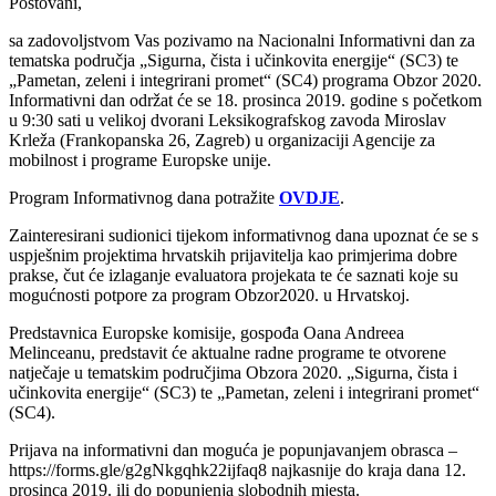
Poštovani,
sa zadovoljstvom Vas pozivamo na Nacionalni Informativni dan za
tematska područja „Sigurna, čista i učinkovita energije“ (SC3) te
„Pametan, zeleni i integrirani promet“ (SC4) programa Obzor 2020.
Informativni dan održat će se 18. prosinca 2019. godine s početkom
u 9:30 sati u velikoj dvorani Leksikografskog zavoda Miroslav
Krleža (Frankopanska 26, Zagreb) u organizaciji Agencije za
mobilnost i programe Europske unije.
Program Informativnog dana potražite
OVDJE
.
Zainteresirani sudionici tijekom informativnog dana upoznat će se s
uspješnim projektima hrvatskih prijavitelja kao primjerima dobre
prakse, čut će izlaganje evaluatora projekata te će saznati koje su
mogućnosti potpore za program Obzor2020. u Hrvatskoj.
Predstavnica Europske komisije, gospođa Oana Andreea
Melinceanu, predstavit će aktualne radne programe te otvorene
natječaje u tematskim područjima Obzora 2020. „Sigurna, čista i
učinkovita energije“ (SC3) te „Pametan, zeleni i integrirani promet“
(SC4).
Prijava na informativni dan moguća je popunjavanjem obrasca –
https://forms.gle/g2gNkgqhk22ijfaq8 najkasnije do kraja dana 12.
prosinca 2019. ili do popunjenja slobodnih mjesta.