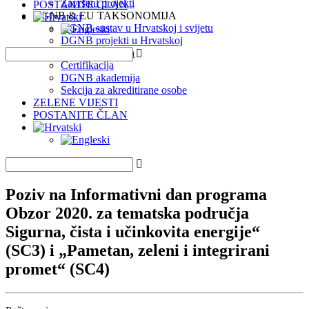
Završeni projekti
POSTANITE ČLAN
DGNB & EU TAKSONOMIJA
DGNB sustav u Hrvatskoj i svijetu
DGNB projekti u Hrvatskoj
EU Taksonomija
Certifikacija
DGNB akademija
Sekcija za akreditirane osobe
ZELENE VIJESTI
POSTANITE ČLAN
Poziv na Informativni dan programa
Obzor 2020. za tematska područja
Sigurna, čista i učinkovita energije“
(SC3) i „Pametan, zeleni i integrirani
promet“ (SC4)