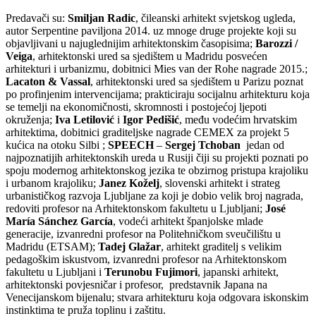
Predavači su:
Smiljan Radic
, čileanski arhitekt svjetskog ugleda,
autor Serpentine paviljona 2014. uz mnoge druge projekte koji su
objavljivani u najuglednijim arhitektonskim časopisima;
Barozzi /
Veiga
, arhitektonski ured sa sjedištem u Madridu posvećen
arhitekturi i urbanizmu, dobitnici Mies van der Rohe nagrade 2015.;
Lacaton & Vassal
, arhitektonski ured sa sjedištem u Parizu poznat
po profinjenim intervencijama; prakticiraju socijalnu arhitekturu koja
se temelji na ekonomičnosti, skromnosti i postojećoj ljepoti
okruženja;
Iva Letilović
i
Igor Pedišić
, među vodećim hrvatskim
arhitektima, dobitnici graditeljske nagrade CEMEX za projekt 5
kućica na otoku Silbi ;
SPEECH
–
Sergej Tchoban
jedan od
najpoznatijih arhitektonskih ureda u Rusiji čiji su projekti poznati po
spoju modernog arhitektonskog jezika te obzirnog pristupa krajoliku
i urbanom krajoliku;
Janez Koželj
, slovenski arhitekt i strateg
urbanističkog razvoja Ljubljane za koji je dobio velik broj nagrada,
redoviti profesor na Arhitektonskom fakultetu u Ljubljani;
José
María Sánchez García
, vodeći arhitekt španjolske mlade
generacije, izvanredni profesor na Politehničkom sveučilištu u
Madridu (ETSAM);
Tadej Glažar
, arhitekt graditelj s velikim
pedagoškim iskustvom, izvanredni profesor na Arhitektonskom
fakultetu u Ljubljani i
Terunobu Fujimori
, japanski arhitekt,
arhitektonski povjesničar i profesor, predstavnik Japana na
Venecijanskom bijenalu; stvara arhitekturu koja odgovara iskonskim
instinktima te pruža toplinu i zaštitu.