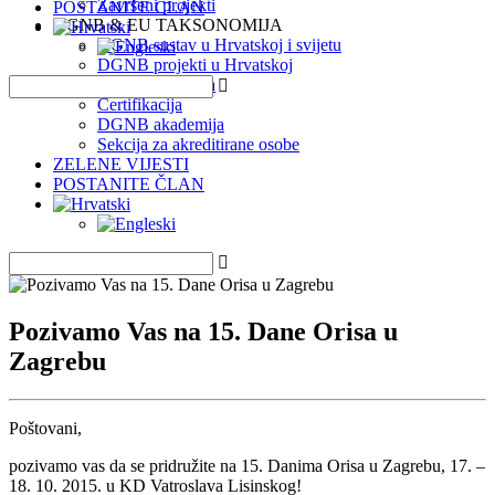
Završeni projekti
POSTANITE ČLAN
DGNB & EU TAKSONOMIJA
DGNB sustav u Hrvatskoj i svijetu
DGNB projekti u Hrvatskoj
EU Taksonomija
Certifikacija
DGNB akademija
Sekcija za akreditirane osobe
ZELENE VIJESTI
POSTANITE ČLAN
Pozivamo Vas na 15. Dane Orisa u
Zagrebu
Poštovani,
pozivamo vas da se pridružite na 15. Danima Orisa u Zagrebu, 17. –
18. 10. 2015. u KD Vatroslava Lisinskog!