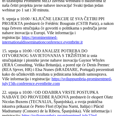
tri uzastopna Prominent MED završna webinara o iskustvima iz
naša četiri projekta javne nabave inovacija! Svaki tjedan jedan
webinar po 1 sat i 30 minuta.
9. srpnja u 10:00 / KLJUČNE LEKCIJE IZ SVA ČETIRI PPI
PROJEKTA predstavit će Frédéric Bougrain (CSTB Pariz), a nakon
toga četvero stručnjaka će govoriti o politikama s područja javne
nabave inovacija u Europi. Više informacija i
registracija:
https://prominentmed-
internationaldisseminationconference.eventbrite.it
15. srpnja u 10:00 / OD ANALIZE POTREBA DO
OTVORENOG SAVJETOVANJA S TRŽIŠTEM iz usta
stručnjakinje i pionirke javne nabave inovacija Gaynor Whyles
(JERA Consulting, Velika Britanija), a pored nje će Denis Premec
(REA Sjever, HR) i Elsa Nunes (IrRADIARE, Portugal) prezentirati
kako do učinkovitih rezultata u jedinicama lokalnih samouprava.
Više informacija i registracija:
https://sviluppumbria-prominentmed-
july15th-conference.eventbrite.com
22. srpnja u 10:00 / OD ODABIRA VRSTE POSTUPKA
NABAVE DO PROVEDBE RADOVA predstavit će ekspert Olatz
Nicolas Buxens (TECNALIA, Španjolska), a svoja praktična
iskustva prikazat će Pietro Flori (Općina Narni, Italija) i Plàcid
Madramany (Consorci de la Ribera, Španjolska). Više informacija i
registracija:
https://sviluppumbria-prominentmed-july22nd-