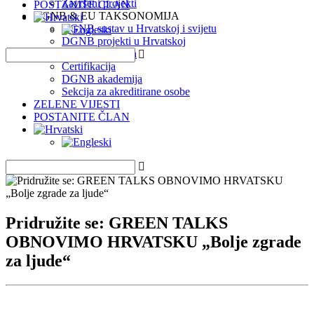
Završeni projekti
POSTANITE ČLAN
DGNB & EU TAKSONOMIJA
DGNB sustav u Hrvatskoj i svijetu
DGNB projekti u Hrvatskoj
EU Taksonomija
Certifikacija
DGNB akademija
Sekcija za akreditirane osobe
ZELENE VIJESTI
POSTANITE ČLAN
Pridružite se: GREEN TALKS
OBNOVIMO HRVATSKU „Bolje zgrade
za ljude“