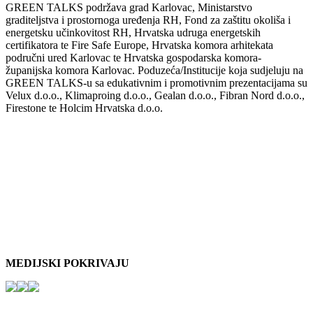
GREEN TALKS podržava grad Karlovac, Ministarstvo
graditeljstva i prostornoga uređenja RH, Fond za zaštitu okoliša i
energetsku učinkovitost RH, Hrvatska udruga energetskih
certifikatora te Fire Safe Europe, Hrvatska komora arhitekata
područni ured Karlovac te Hrvatska gospodarska komora-
županijska komora Karlovac. Poduzeća/Institucije koja sudjeluju na
GREEN TALKS-u sa edukativnim i promotivnim prezentacijama su
Velux d.o.o., Klimaproing d.o.o., Gealan d.o.o., Fibran Nord d.o.o.,
Firestone te Holcim Hrvatska d.o.o.
MEDIJSKI POKRIVAJU