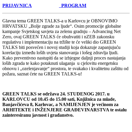
PRIJAVNICA
PROGRAM
Glavna tema GREEN TALKS-a u Karlovcu je OBNOVIMO
HRVATSKU „Bolje zgrade za ljude“. Osim promocije globalne
kampanje Svjetskog savjeta za zelenu gradnju – Advancing Net
Zero, ovaj GREEN TALKS će obuhvatiti i nZEB zakonsku
regulativu i implementaciju na tržište te će veliki dio GREEN
TALKS biti posvećen i novoj studiji koja dokazuje zapanjujuću
korelaciju između loših uvjeta stanovanja i lošeg zdravlja ljudi.
Kako preventivno nastupiti da se izbjegne daljnji proces nastajanja
loših zgrada te kako potaknuti ulaganja u cjelovitu energetsku
obnovu i „ozelenjavanje“ prostora, te svakako i kvalitetnu zaštitu od
požara, saznat ćete na GREEN TALKS-u!
GREEN TALKS se održava 24. STUDENOG 2017. u
KARLOVCU od 10.45 do 15.00 sati, Knjižnica za mlade,
Banjavčićeva 8, Karlovac, a NAMIJENJEN je većinom za
ARHITEKTE i INŽENJERE GRAĐEVINARSTVA te ostalu
zainteresiranu javnost i građanstvo.