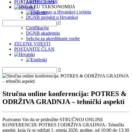
Završeni projekti
POSTANITE ČLAN
DGNB & EU TAKSONOMIJA
DGNB sustav u Hrvatskoj i svijetu
DGNB projekti u Hrvatskoj
EU Taksonomija
Certifikacija
DGNB akademija
Sekcija za akreditirane osobe
ZELENE VIJESTI
POSTANITE ČLAN
Stručna online konferencija: POTRES &
ODRŽIVA GRADNJA – tehnički aspekti
Pozivamo Vas da se pridružite STRUČNOJ ONLINE
KONFERENCIJI: POTRES I ODRŽIVA GRADNJA- Tehnički
aspekti, koja će se održati 1. srpnja 2020. godine, od 10:00 do 13:30