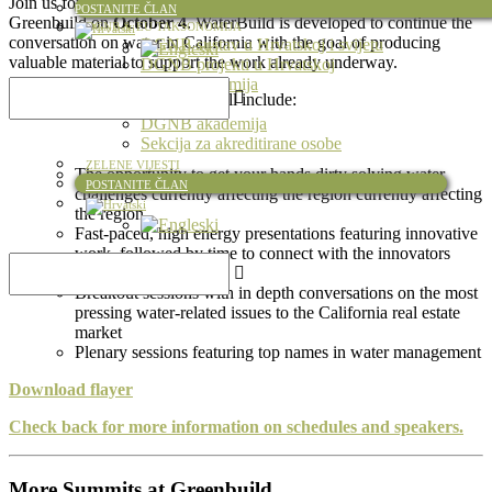
Join us for WaterBuild, The Water Summit at
Završeni projekti
POSTANITE ČLAN
Greenbuild on
October 4
. WaterBuild is developed to continue the
DGNB & EU TAKSONOMIJA
conversation on water in California with the goal of producing
DGNB sustav u Hrvatskoj i svijetu
valuable material to support the work already underway.
DGNB projekti u Hrvatskoj
EU Taksonomija
This day-long water Summit will include:
Certifikacija
DGNB akademija
Sekcija za akreditirane osobe
ZELENE VIJESTI
The opportunity to get your hands dirty solving water
POSTANITE ČLAN
challenges currently affecting the region currently affecting
the region
Fast-paced, high energy presentations featuring innovative
work, followed by time to connect with the innovators
themselves
Breakout sessions with in depth conversations on the most
pressing water-related issues to the California real estate
market
Plenary sessions featuring top names in water management
Download flayer
Check back for more information on schedules and speakers.
More Summits at Greenbuild