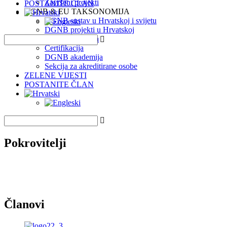
Završeni projekti
POSTANITE ČLAN
DGNB & EU TAKSONOMIJA
DGNB sustav u Hrvatskoj i svijetu
DGNB projekti u Hrvatskoj
EU Taksonomija
Certifikacija
DGNB akademija
Sekcija za akreditirane osobe
ZELENE VIJESTI
POSTANITE ČLAN
Pokrovitelji
Članovi