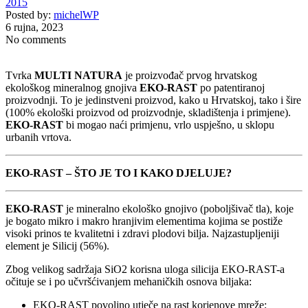
2015
Posted by:
michelWP
6 rujna, 2023
No comments
Tvrka
MULTI NATURA
je proizvođač prvog hrvatskog
ekološkog mineralnog gnojiva
EKO-RAST
po patentiranoj
proizvodnji. To je jedinstveni proizvod, kako u Hrvatskoj, tako i šire
(100% ekološki proizvod od proizvodnje, skladištenja i primjene).
EKO-RAST
bi mogao naći primjenu, vrlo uspješno, u sklopu
urbanih vrtova.
EKO-RAST – ŠTO JE TO I KAKO DJELUJE?
EKO-RAST
je mineralno ekološko gnojivo (poboljšivač tla), koje
je bogato mikro i makro hranjivim elementima kojima se postiže
visoki prinos te kvalitetni i zdravi plodovi bilja. Najzastupljeniji
element je Silicij (56%).
Zbog velikog sadržaja SiO2 korisna uloga silicija EKO-RAST-a
očituje se i po učvršćivanjem mehaničkih osnova biljaka:
EKO-RAST povoljno utječe na rast korjenove mreže;