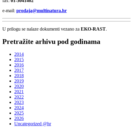
fax:
01-3041402
e-mail:
prodaja@multinatura.hr
U prilogu se nalaze dokumenti vezano za
EKO-RAST
.
Pretražite arhivu pod godinama
2014
2015
2016
2017
2018
2019
2020
2021
2022
2023
2024
2025
2026
Uncategorized @hr