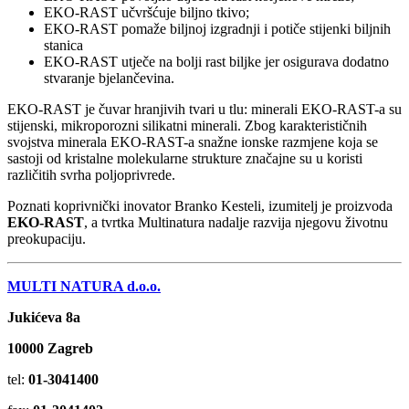
EKO-RAST učvršćuje biljno tkivo;
EKO-RAST pomaže biljnoj izgradnji i potiče stijenki biljnih
stanica
EKO-RAST utječe na bolji rast biljke jer osigurava dodatno
stvaranje bjelančevina.
EKO-RAST je čuvar hranjivih tvari u tlu: minerali EKO-RAST-a su
stijenski, mikroporozni silikatni minerali. Zbog karakterističnih
svojstva minerala EKO-RAST-a snažne ionske razmjene koja se
sastoji od kristalne molekularne strukture značajne su u koristi
različitih svrha poljoprivrede.
Poznati koprivnički inovator Branko Kesteli, izumitelj je proizvoda
EKO-RAST
, a tvrtka Multinatura nadalje razvija njegovu životnu
preokupaciju.
MULTI NATURA d.o.o.
Jukićeva 8a
10000 Zagreb
tel:
01-3041400