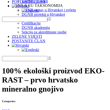
Završeni projekti
POSTANITE ČLAN
DGNB & EU TAKSONOMIJA
DGNB sustav u Hrvatskoj i svijetu
DGNB projekti u Hrvatskoj
EU Taksonomija
Certifikacija
DGNB akademija
Sekcija za akreditirane osobe
ZELENE VIJESTI
POSTANITE ČLAN
100% ekološki proizvod EKO-
RAST – prvo hrvatsko
mineralno gnojivo
Categories: