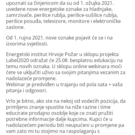
upoznati sa činjenicom da su od 1. ožujka 2021.
uvedene nove energetske oznake za hladnjake,
zamrzivače, perilice rublja, perilice-sušilice rublja,
perilice posuđa, televizore, monitore i elektroničke
zaslone.
Od 1. rujna 2021. nove oznake pojavit će se i na
izvorima svjetlosti.
Energetski institut Hrvoje Požar u sklopu projekta
Label2020 odražat će 25.08. besplatnu edukaciju na
temu novih oznaka. U sklopu online webinara moći
ćete se uključiti uživo sa svojim pitanjima vezanim za
nadolazeće promjene.
Webinar je predviđen u trajanju od pola sata + vaša
pitanja i odgovori.
Vrlo je bitno, ako ste na nekoj od vodećih pozicija, da
primljeno znanje spustite na niže razine i time
educirate prodajno osoblje koje ce znati pružiti
potrebne informacije dalje kupcima. Kupci će u
nadolazećem periodu biti neupućeni u promjene pa
vam zato mi tu stojimo na raspolaganju s