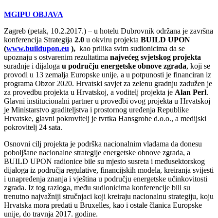
MGIPU OBJAVA
Zagreb (petak, 10.2.2017.) – u hotelu Dubrovnik održana je završna
konferencija Strategija
2.0
u okviru projekta
BUILD UPON
(
www.buildupon.eu
),
kao prilika svim sudionicima da se
upoznaju s ostvarenim rezultatima
najvećeg svjetskog projekta
suradnje i dijaloga
u području energetske obnove zgrada
, koji se
provodi u 13 zemalja Europske unije, a u potpunosti je financiran iz
programa Obzor 2020. Hrvatski savjet za zelenu gradnju zadužen je
za provedbu projekta u Hrvatskoj, a voditelj projekta je
Alan Perl
.
Glavni institucionalni partner u provedbi ovog projekta u Hrvatskoj
je Ministarstvo graditeljstva i prostornog uređenja Republike
Hrvatske, glavni pokrovitelj je tvrtka Hansgrohe d.o.o., a medijski
pokrovitelj 24 sata.
Osnovni cilj projekta je podrška nacionalnim vladama da donesu
poboljšane nacionalne strategije energetske obnove zgrada, a
BUILD UPON radionice bile su mjesto susreta i međusektorskog
dijaloga iz područja regulative, financijskih modela, kreiranja svijesti
i unapređenja znanja i vještina u području energetske učinkovitosti
zgrada. Iz tog razloga, među sudionicima konferencije bili su
trenutno najvažniji stručnjaci koji kreiraju nacionalnu strategiju, koju
Hrvatska mora predati u Bruxelles, kao i ostale članica Europske
unije, do travnja 2017. godine.