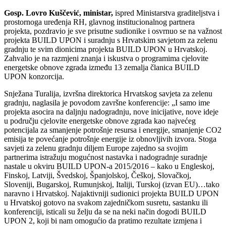
Gosp. Lovro Kuščević, ministar,
ispred Ministarstva graditeljstva i
prostornoga uređenja RH, glavnog institucionalnog partnera
projekta, pozdravio je sve prisutne sudionike i osvrnuo se na važnost
projekta BUILD UPON i suradnju s Hrvatskim savjetom za zelenu
gradnju te svim dionicima projekta BUILD UPON u Hrvatskoj.
Zahvalio je na razmjeni znanja i iskustva o programima cjelovite
energetske obnove zgrada između 13 zemalja članica BUILD
UPON konzorcija.
Snježana Turalija, izvršna direktorica Hrvatskog savjeta za zelenu
gradnju, naglasila je povodom završne konferencije: „I samo ime
projekta asocira na daljnju nadogradnju, nove inicijative, nove ideje
u području cjelovite energetske obnove zgrada kao najvećeg
potencijala za smanjenje potrošnje resursa i energije, smanjenje CO2
emisija te povećanje potrošnje energije iz obnovljivih izvora. Stoga
savjeti za zelenu gradnju diljem Europe zajedno sa svojim
partnerima istražuju mogućnost nastavka i nadogradnje suradnje
nastale u okviru BUILD UPON-a 2015/2016 – kako u Engleskoj,
Finskoj, Latviji, Švedskoj, Španjolskoj, Češkoj, Slovačkoj,
Sloveniji, Bugarskoj, Rumunjskoj, Italiji, Turskoj (izvan EU)…tako
naravno i Hrvatskoj. Najaktivniji sudionici projekta BUILD UPON
u Hrvatskoj gotovo na svakom zajedničkom susretu, sastanku ili
konferenciji, isticali su želju da se na neki način dogodi BUILD
UPON 2, koji bi nam omogućio da pratimo rezultate izmjena i