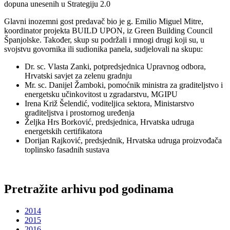
dopuna unesenih u Strategiju 2.0
Glavni inozemni gost predavač bio je g. Emilio Miguel Mitre,
koordinator projekta BUILD UPON, iz Green Building Council
Španjolske. Također, skup su podržali i mnogi drugi koji su, u
svojstvu govornika ili sudionika panela, sudjelovali na skupu:
Dr. sc. Vlasta Zanki, potpredsjednica Upravnog odbora,
Hrvatski savjet za zelenu gradnju
Mr. sc. Danijel Žamboki, pomoćnik ministra za graditeljstvo i
energetsku učinkovitost u zgradarstvu, MGIPU
Irena Križ Šelendić, voditeljica sektora, Ministarstvo
graditeljstva i prostornog uređenja
Željka Hrs Borković, predsjednica, Hrvatska udruga
energetskih certifikatora
Dorijan Rajković, predsjednik, Hrvatska udruga proizvođača
toplinsko fasadnih sustava
Pretražite arhivu pod godinama
2014
2015
2016