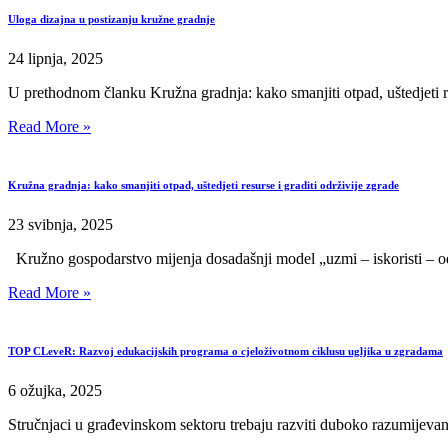
Uloga dizajna u postizanju kružne gradnje
24 lipnja, 2025
U prethodnom članku Kružna gradnja: kako smanjiti otpad, uštedjeti res
Read More »
Kružna gradnja: kako smanjiti otpad, uštedjeti resurse i graditi održivije zgrade
23 svibnja, 2025
Kružno gospodarstvo mijenja dosadašnji model „uzmi – iskoristi – odb
Read More »
TOP CLeveR: Razvoj edukacijskih programa o cjeloživotnom ciklusu ugljika u zgradama
6 ožujka, 2025
Stručnjaci u građevinskom sektoru trebaju razviti duboko razumijevanj