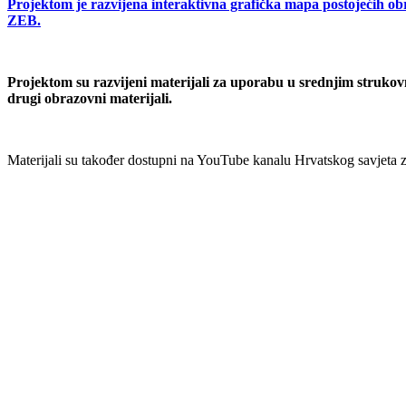
Projektom je razvijena interaktivna grafička mapa postojećih ob
ZEB.
Projektom su razvijeni materijali za uporabu u srednjim struko
drugi obrazovni materijali.
Materijali su također dostupni na YouTube kanalu Hrvatskog savjeta 