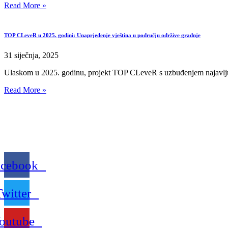
Read More »
TOP CLeveR u 2025. godini: Unaprjeđenje vještina u području održive gradnje
31 siječnja, 2025
Ulaskom u 2025. godinu, projekt TOP CLeveR s uzbuđenjem najavljuje
Read More »
acebook
Twitter
outube