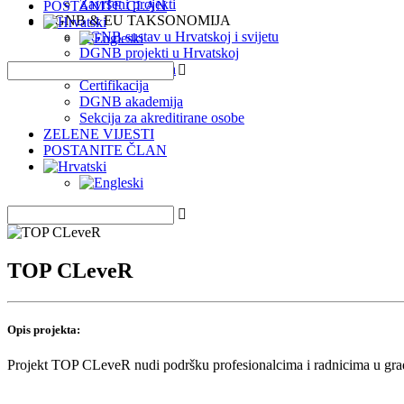
Završeni projekti
POSTANITE ČLAN
DGNB & EU TAKSONOMIJA
DGNB sustav u Hrvatskoj i svijetu
DGNB projekti u Hrvatskoj
EU Taksonomija
Certifikacija
DGNB akademija
Sekcija za akreditirane osobe
ZELENE VIJESTI
POSTANITE ČLAN
TOP CLeveR
Opis projekta:
Projekt TOP CLeveR nudi podršku profesionalcima i radnicima u građe