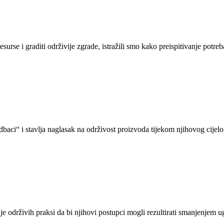
urse i graditi održivije zgrade, istražili smo kako preispitivanje potre
aci“ i stavlja naglasak na održivost proizvoda tijekom njihovog cijelo
e održivih praksi da bi njihovi postupci mogli rezultirati smanjenjem 