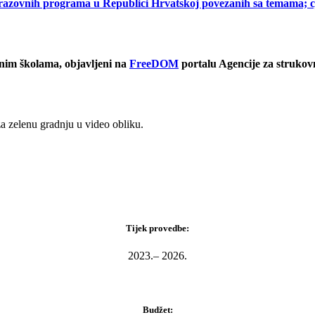
razovnih programa u Republici Hrvatskoj povezanih sa temama; cjelo
vnim školama, objavljeni na
FreeDOM
portalu Agencije za strukovn
za zelenu gradnju u video obliku.
Tijek provedbe:
2023.– 2026.
Budžet: