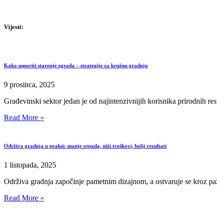
Vijesti:
Kako usporiti starenje zgrada – strategije za kružnu gradnju
9 prosinca, 2025
Građevinski sektor jedan je od najintenzivnijih korisnika prirodnih re
Read More »
Održiva gradnja u praksi: manje otpada, niži troškovi, bolji rezultati
1 listopada, 2025
Održiva gradnja započinje pametnim dizajnom, a ostvaruje se kroz pažlj
Read More »