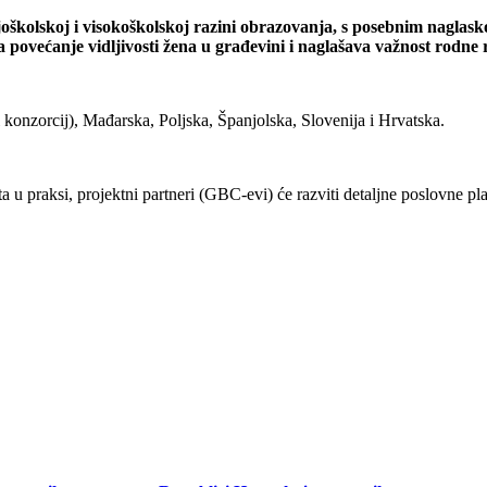
dnjoškolskoj i visokoškolskoj razini obrazovanja, s posebnim nagla
 povećanje vidljivosti žena u građevini i naglašava važnost rodne 
i konzorcij), Mađarska, Poljska, Španjolska, Slovenija i Hrvatska.
ta u praksi, projektni partneri (GBC-evi) će razviti detaljne poslovne 