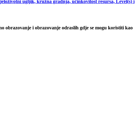
životni ugljik, kružna gradnja, učinkovitost resursa, Level(s) i
o obrazovanje i obrazovanje odraslih gdje se mogu koristiti kao