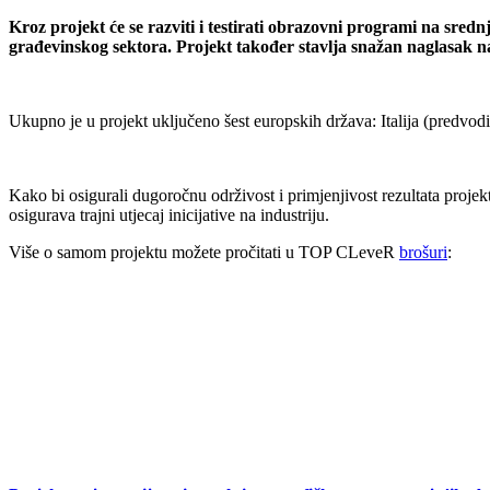
Kroz projekt će se razviti i testirati obrazovni programi na sre
građevinskog sektora. Projekt također stavlja snažan naglasak na
Ukupno je u projekt uključeno šest europskih država: Italija (predvod
Kako bi osigurali dugoročnu održivost i primjenjivost rezultata projek
osigurava trajni utjecaj inicijative na industriju.
Više o samom projektu možete pročitati u TOP CLeveR
brošuri
: