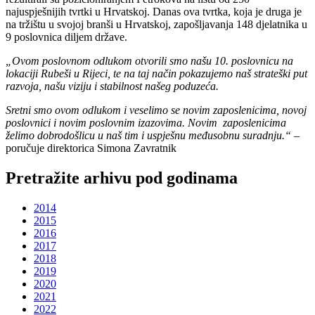
najuspješnijih tvrtki u Hrvatskoj. Danas ova tvrtka, koja je druga je
na tržištu u svojoj branši u Hrvatskoj, zapošljavanja 148 djelatnika u
9 poslovnica diljem države.
„Ovom poslovnom odlukom otvorili smo našu 10. poslovnicu na
lokaciji Rubeši u Rijeci, te na taj način pokazujemo naš strateški put
razvoja, našu viziju i stabilnost našeg poduzeća.
Sretni smo ovom odlukom i veselimo se novim zaposlenicima, novoj
poslovnici i novim poslovnim izazovima. Novim zaposlenicima
želimo dobrodošlicu u naš tim i uspješnu međusobnu suradnju.“
–
poručuje direktorica Simona Zavratnik
Pretražite arhivu pod godinama
2014
2015
2016
2017
2018
2019
2020
2021
2022