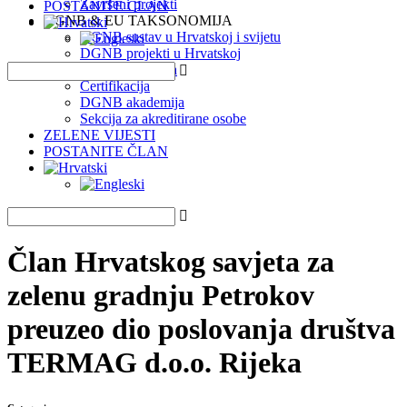
Završeni projekti
POSTANITE ČLAN
DGNB & EU TAKSONOMIJA
DGNB sustav u Hrvatskoj i svijetu
DGNB projekti u Hrvatskoj
EU Taksonomija
Certifikacija
DGNB akademija
Sekcija za akreditirane osobe
ZELENE VIJESTI
POSTANITE ČLAN
Član Hrvatskog savjeta za
zelenu gradnju Petrokov
preuzeo dio poslovanja društva
TERMAG d.o.o. Rijeka