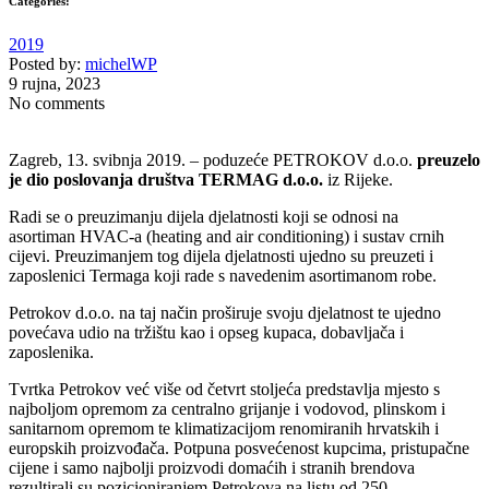
Categories:
2019
Posted by:
michelWP
9 rujna, 2023
No comments
Zagreb, 13. svibnja 2019. – poduzeće PETROKOV d.o.o.
preuzelo
je dio poslovanja društva TERMAG d.o.o.
iz Rijeke.
Radi se o preuzimanju dijela djelatnosti koji se odnosi na
asortiman HVAC-a (heating and air conditioning) i sustav crnih
cijevi. Preuzimanjem tog dijela djelatnosti ujedno su preuzeti i
zaposlenici Termaga koji rade s navedenim asortimanom robe.
Petrokov d.o.o. na taj način proširuje svoju djelatnost te ujedno
povećava udio na tržištu kao i opseg kupaca, dobavljača i
zaposlenika.
Tvrtka Petrokov već više od četvrt stoljeća predstavlja mjesto s
najboljom opremom za centralno grijanje i vodovod, plinskom i
sanitarnom opremom te klimatizacijom renomiranih hrvatskih i
europskih proizvođača. Potpuna posvećenost kupcima, pristupačne
cijene i samo najbolji proizvodi domaćih i stranih brendova
rezultirali su pozicioniranjem Petrokova na listu od 250