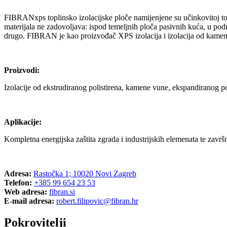
FIBRANxps toplinsko izolacijske ploče namijenjene su učinkovitoj topl
materijala ne zadovoljava: ispod temeljnih ploča pasivnih kuća, u 
drugo. FIBRAN je kao proizvođač XPS izolacija i izolacija od kamene 
Proizvodi:
Izolacije od ekstrudiranog polistirena, kamene vune, ekspandiranog po
Aplikacije:
Kompletna energijska zaštita zgrada i industrijskih elemenata te završn
Adresa:
Rastočka 1; 10020 Novi Zagreb
Telefon:
+385 99 654 23 53
Web adresa:
fibran.si
E-mail adresa:
robert.filipovic@fibran.hr
Pokrovitelji