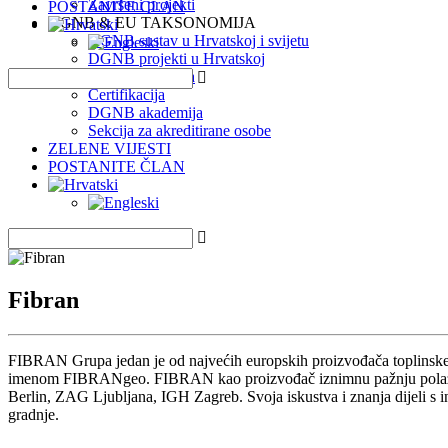
Završeni projekti
POSTANITE ČLAN
DGNB & EU TAKSONOMIJA
DGNB sustav u Hrvatskoj i svijetu
DGNB projekti u Hrvatskoj
EU Taksonomija
Certifikacija
DGNB akademija
Sekcija za akreditirane osobe
ZELENE VIJESTI
POSTANITE ČLAN
Fibran
FIBRAN Grupa jedan je od najvećih europskih proizvođača toplinske 
imenom FIBRANgeo. FIBRAN kao proizvođač iznimnu pažnju polaže kva
Berlin, ZAG Ljubljana, IGH Zagreb. Svoja iskustva i znanja dijeli s 
gradnje.