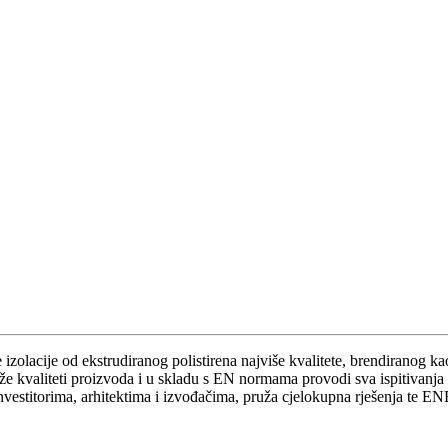
izolacije od ekstrudiranog polistirena najviše kvalitete, brendirano
liteti proizvoda i u skladu s EN normama provodi sva ispitivanja u 
investitorima, arhitektima i izvođačima, pruža cjelokupna rješenja te