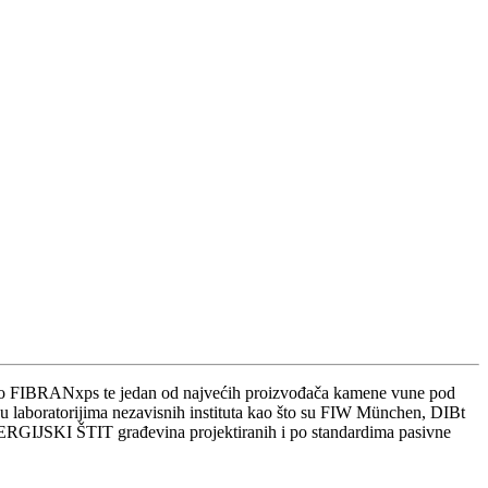
g kao FIBRANxps te jedan od najvećih proizvođača kamene vune pod
laboratorijima nezavisnih instituta kao što su FIW München, DIBt
 ENERGIJSKI ŠTIT građevina projektiranih i po standardima pasivne