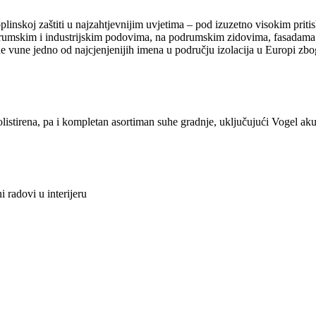
inskoj zaštiti u najzahtjevnijim uvjetima – pod izuzetno visokim priti
podrumskim i industrijskim podovima, na podrumskim zidovima, fasadam
vune jedno od najcjenjenijih imena u području izolacija u Europi zbog
listirena, pa i kompletan asortiman suhe gradnje, uključujući Vogel aku
i radovi u interijeru