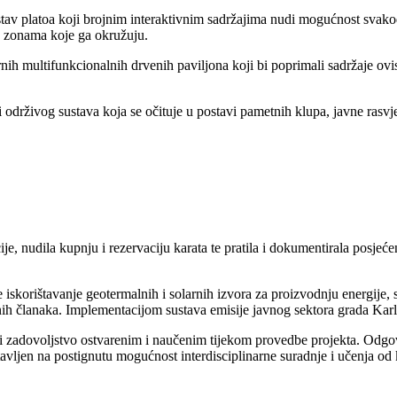
stav platoa koji brojnim interaktivnim sadržajima nudi mogućnost svakod
o zonama koje ga okružuju.
h multifunkcionalnih drvenih paviljona koji bi poprimali sadržaje ovisno
održivog sustava koja se očituje u postavi pametnih klupa, javne rasvj
je, nudila kupnju i rezervaciju karata te pratila i dokumentirala posjeć
iskorištavanje geotermalnih i solarnih izvora za proizvodnju energije, 
vnih članaka. Implementacijom sustava emisije javnog sektora grada Karl
ili zadovoljstvo ostvarenim i naučenim tijekom provedbe projekta. Odgov
vljen na postignutu mogućnost interdisciplinarne suradnje i učenja od k