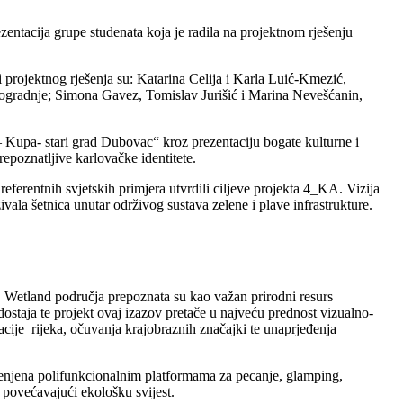
ntacija grupe studenata koja je radila na projektnom rješenju
ri projektnog rješenja su: Katarina Celija i Karla Luić-Kmezić,
odogradnje; Simona Gavez, Tomislav Jurišić i Marina Nevešćanin,
 Kupa- stari grad Dubovac“ kroz prezentaciju bogate kulturne i
prepoznatljive karlovačke identitete.
eferentnih svjetskih primjera utvrdili ciljeve projekta 4_KA. Vizija
zivala šetnica unutar održivog sustava zelene i plave infrastrukture.
). Wetland područja prepoznata su kao važan prirodni resurs
ostaja te projekt ovaj izazov pretače u najveću prednost vizualno-
acije rijeka, očuvanja krajobraznih značajki te unaprjeđenja
emenjena polifunkcionalnim platformama za pecanje, glamping,
 povećavajući ekološku svijest.