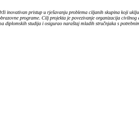
i inovativan pristup u rješavanju problema ciljanih skupina koji uklju
obrazovne programe. Cilj projekta je povezivanje organizacija civilnog 
ma diplomskih studija i osigurao naraštaj mladih stručnjaka s potrebn