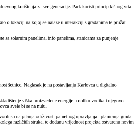
nevnog korištenja za sve generacije. Park koristi princip kišnog vrta
 o lokaciji na kojoj se nalaze u interakciji s građanima te pružali
ete sa solarnim panelima, info panelima, stanicama za punjenje
enost šetnice. Naglasak je na postavljanju Karlovca u digitalno
skladištenje viška proizvedene energije u obliku vodika i njegovo
ovca svele bi se na nulu.
orili su na pitanja održivosti pametnog upravljanja i planiranja grada
olega različitih struka, te dodanu vrijednost projekta ostvarenu novim