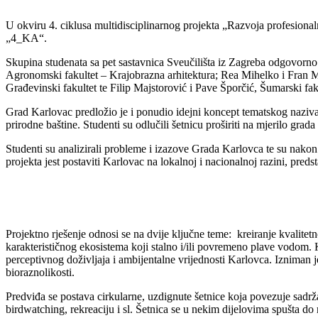
U okviru 4. ciklusa multidisciplinarnog projekta „Razvoja profesiona
„4_KA“.
Skupina studenata sa pet sastavnica Sveučilišta iz Zagreba odgovorno je
Agronomski fakultet – Krajobrazna arhitektura; Rea Mihelko i Fran Mi
Građevinski fakultet te Filip Majstorović i Pave Šporčić, Šumarski fak
Grad Karlovac predložio je i ponudio idejni koncept tematskog naziva
prirodne baštine. Studenti su odlučili šetnicu proširiti na mjerilo grada
Studenti su analizirali probleme i izazove Grada Karlovca te su nakon 
projekta jest postaviti Karlovac na lokalnoj i nacionalnoj razini, predst
Projektno rješenje odnosi se na dvije ključne teme: kreiranje kvalite
karakterističnog ekosistema koji stalno i/ili povremeno plave vodom. 
perceptivnog doživljaja i ambijentalne vrijednosti Karlovca. Izniman j
bioraznolikosti.
Predviđa se postava cirkularne, uzdignute šetnice koja povezuje sadr
birdwatching, rekreaciju i sl. Šetnica se u nekim dijelovima spušta d