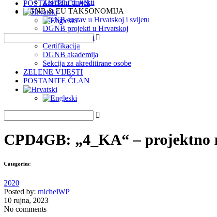
Završeni projekti
POSTANITE ČLAN
DGNB & EU TAKSONOMIJA
DGNB sustav u Hrvatskoj i svijetu
DGNB projekti u Hrvatskoj
EU Taksonomija
Certifikacija
DGNB akademija
Sekcija za akreditirane osobe
ZELENE VIJESTI
POSTANITE ČLAN
CPD4GB: „4_KA“ – projektno rj
Categories:
2020
Posted by:
michelWP
10 rujna, 2023
No comments