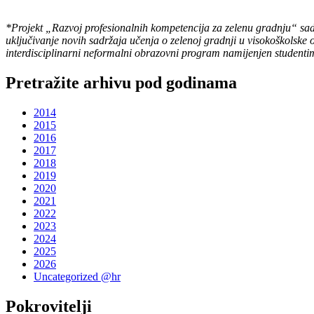
*Projekt „Razvoj profesionalnih kompetencija za zelenu gradnju“ sadrž
uključivanje novih sadržaja učenja o zelenoj gradnji u visokoškolske 
interdisciplinarni neformalni obrazovni program namijenjen studenti
Pretražite arhivu pod godinama
2014
2015
2016
2017
2018
2019
2020
2021
2022
2023
2024
2025
2026
Uncategorized @hr
Pokrovitelji