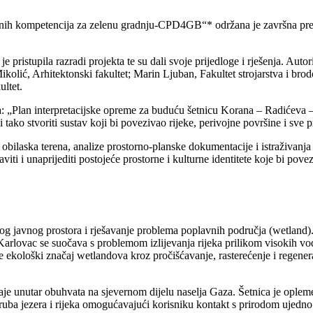
lnih kompetencija za zelenu gradnju-CPD4GB“* održana je završna preze
 pristupila razradi projekta te su dali svoje prijedloge i rješenja. Auto
kolić, Arhitektonski fakultet; Marin Ljuban, Fakultet strojarstva i br
ultet.
: „Plan interpretacijske opreme za buduću šetnicu Korana – Radićeva –
 i tako stvoriti sustav koji bi povezivao rijeke, perivojne površine i sve 
obilaska terena, analize prostorno-planske dokumentacije i istraživanja r
aviti i unaprijediti postojeće prostorne i kulturne identitete koje bi pove
tnog javnog prostora i rješavanje problema poplavnih područja (wetland
Karlovac se suočava s problemom izlijevanja rijeka prilikom visokih vod
e ekološki značaj wetlandova kroz pročišćavanje, rasterećenje i regener
žaje unutar obuhvata na sjevernom dijelu naselja Gaza. Šetnica je opl
o ruba jezera i rijeka omogućavajući korisniku kontakt s prirodom ujedno