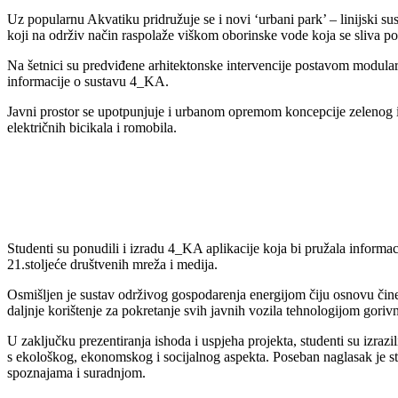
Uz popularnu Akvatiku pridružuje se i novi ‘urbani park’ – linijski su
koji na održiv način raspolaže viškom oborinske vode koja se sliva p
Na šetnici su predviđene arhitektonske intervencije postavom modularni
informacije o sustavu 4_KA.
Javni prostor se upotpunjuje i urbanom opremom koncepcije zelenog i 
električnih bicikala i romobila.
Studenti su ponudili i izradu 4_KA aplikacije koja bi pružala informaci
21.stoljeće društvenih mreža i medija.
Osmišljen je sustav održivog gospodarenja energijom čiju osnovu čine 
daljnje korištenje za pokretanje svih javnih vozila tehnologijom gori
U zaključku prezentiranja ishoda i uspjeha projekta, studenti su izraz
s ekološkog, ekonomskog i socijalnog aspekta. Poseban naglasak je sta
spoznajama i suradnjom.