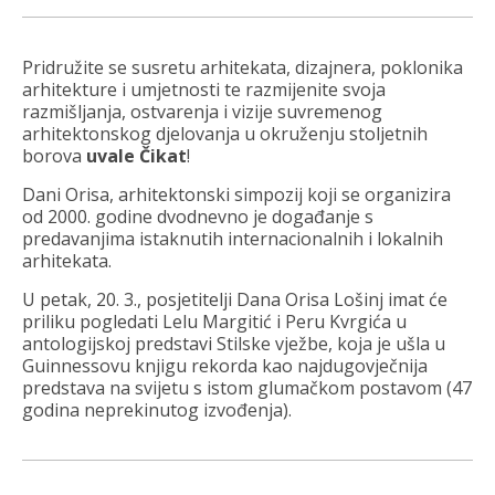
Pridružite se susretu arhitekata, dizajnera, poklonika
arhitekture i umjetnosti te razmijenite svoja
razmišljanja, ostvarenja i vizije suvremenog
arhitektonskog djelovanja u okruženju stoljetnih
borova
uvale Čikat
!
Dani Orisa, arhitektonski simpozij koji se organizira
od 2000. godine dvodnevno je događanje s
predavanjima istaknutih internacionalnih i lokalnih
arhitekata.
U petak, 20. 3., posjetitelji Dana Orisa Lošinj imat će
priliku pogledati Lelu Margitić i Peru Kvrgića u
antologijskoj predstavi Stilske vježbe, koja je ušla u
Guinnessovu knjigu rekorda kao najdugovječnija
predstava na svijetu s istom glumačkom postavom (47
godina neprekinutog izvođenja).