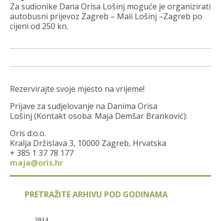
Za sudionike Dana Orisa Lošinj moguće je organizirati
autobusni prijevoz Zagreb – Mali Lošinj –Zagreb po
cijeni od 250 kn.
Rezervirajte svoje mjesto na vrijeme!
Prijave za sudjelovanje na Danima Orisa
Lošinj (Kontakt osoba: Maja Demšar Branković):
Oris d.o.o.
Kralja Držislava 3, 10000 Zagreb, Hrvatska
+ 385 1 37 78 177
maja@oris.hr
PRETRAŽITE ARHIVU POD GODINAMA
2014