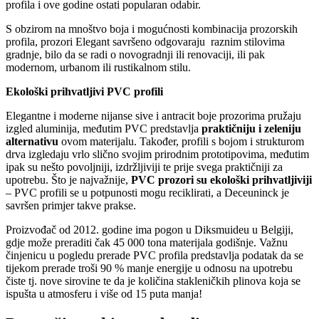
profila i ove godine ostati popularan odabir.
S obzirom na mnoštvo boja i mogućnosti kombinacija prozorskih
profila, prozori Elegant savršeno odgovaraju raznim stilovima
gradnje, bilo da se radi o novogradnji ili renovaciji, ili pak
modernom, urbanom ili rustikalnom stilu.
Ekološki prihvatljivi PVC profili
Elegantne i moderne nijanse sive i antracit boje prozorima pružaju
izgled aluminija, međutim PVC predstavlja
praktičniju i zeleniju
alternativu
ovom materijalu. Također, profili s bojom i strukturom
drva izgledaju vrlo slično svojim prirodnim prototipovima, međutim
ipak su nešto povoljniji, izdržljiviji te prije svega praktičniji za
upotrebu. Što je najvažnije,
PVC prozori su ekološki prihvatljiviji
– PVC profili se u potpunosti mogu reciklirati, a Deceuninck je
savršen primjer takve prakse.
Proizvođač od 2012. godine ima pogon u Diksmuideu u Belgiji,
gdje može preraditi čak 45 000 tona materijala godišnje. Važnu
činjenicu u pogledu prerade PVC profila predstavlja podatak da se
tijekom prerade troši 90 % manje energije u odnosu na upotrebu
čiste tj. nove sirovine te da je količina stakleničkih plinova koja se
ispušta u atmosferu i više od 15 puta manja!