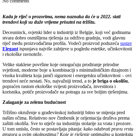
No comments
Kada je riječ o prozorima, nema naznaka da će u 2022. stati
trendovi koji su duže vrijeme prisutni na tržištu.
Deceuninck, svjetski lider u industriji iz Belgije, koji već godinama
stvara dobro osmišljena rješenja za održivu gradnju, vodi glavnu
riječ među proizvođačima profila. Vodeći proizvod poduzeća
sustav
Elegant
ispunjava najviše zahtjeve u pogledu estetike, učinkovitosti
i ekološke ravnoteže.
Velike staklene površine koje omogućuju prodiranje prirodne
svjetlosti, moderne boje u kombinaciji s minimalističkim dizajnom i
visoka kvaliteta koja jamči sigurnost i energetsku učinkovitost – ovi
trendovi neće nestati. No, najvažniji trend, a to
je briga o okolišu
,
popraćen rastom ekološke svijesti proizvođača, investitora i
korisnika, potiče proizvođače na potragu za sve boljim rješenjima.
Zalaganje za zelenu budućnost
Tržišno okruženje u građevinskoj industriji bitno se mijenja pred
našim očima. Relativno nov čimbenik je orijentacija društva prema
zaštiti okoliša. Sve to utječe na industriju stolarije za vrata i prozore.
U tom smislu, često se postavljaju pitanja:
kako odabrati pravu vrstu
prozora u ovim okolnostima? Koje je rješenje optimalno u kontekstu