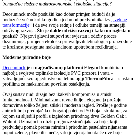
trenutačne složene makroekonomske i ekološke situacije?
Deceuninck može poslužiti kao dobar primjer, budući da je
poduzeće već nekoliko godina jedan od predvodnika tzv.
„zelene
transformacije”
i da sve svoje radnje i odluke temelji na strategiji
održivog razvoja.
Što je dakle održivi razvoj i kako on izgleda u
praksi?
Njegovi glavni stupovi su: svjestan i održiv proces
dizajniranja, primjena ekološki prihvatljivih tehnologija proizvodnje
te kružnost postignuta maksimalnom upotrebom recikliranja.
Moderne prirodne boje
Deceuninck
je u
nagrađivanoj platformi Elegant
kombinirao
najbolja svojstva toplinske izolacije PVC prozora i vrata –
zahvaljujući svojoj jedinstvenoj tehnologiji
ThermoFibra
– s uskim
profilima za maksimalnu površinu ostakljenja.
Ovaj sustav nudi dizajn bez ikakvih kompromisa u smislu
funkcionalnosti. Minimalizam, ravne linije i elegancija pružaju
domovima toliko željeni stilski i moderan izgled. Prošle je godine
antracit boja prednjačila u bogatoj paleti od 50 boja i struktura, za
kojom su slijedili profili s izgledom prirodnog drva Golden Oak i
Walnut. Uzimajući u obzir prognoze stručnjaka za boje, koji
predviđaju pomak prema mirnim i prirodnim pastelnim nijansama
poput zelene, plave ili smeđe, vrlo je vjerojatno da će ove boje