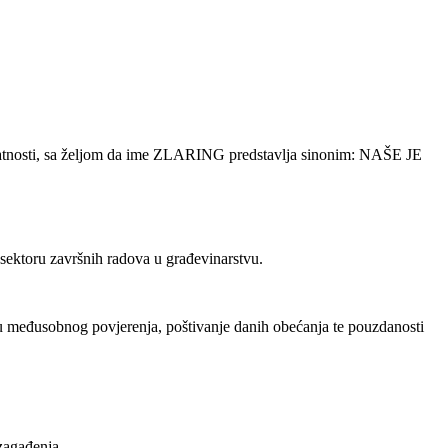
djelatnosti, sa željom da ime ZLARING predstavlja sinonim: NAŠE JE
ektoru završnih radova u građevinarstvu.
ju međusobnog povjerenja, poštivanje danih obećanja te pouzdanosti
 zagađenja.