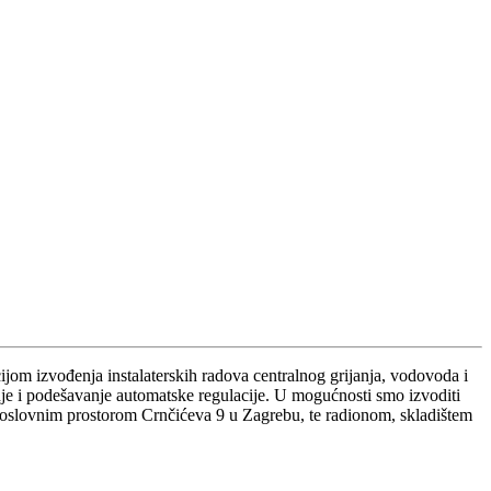
om izvođenja instalaterskih radova centralnog grijanja, vodovoda i
siranje i podešavanje automatske regulacije. U mogućnosti smo izvoditi
oslovnim prostorom Crnčićeva 9 u Zagrebu, te radionom, skladištem