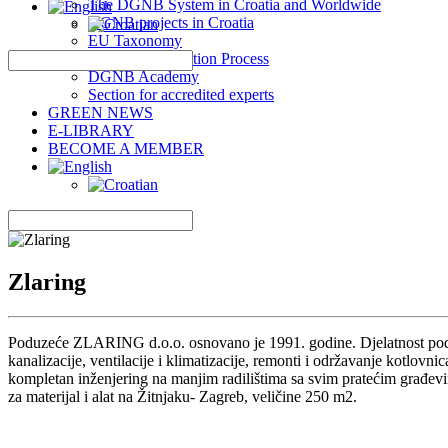
The DGNB System in Croatia and Worldwide
DGNB projects in Croatia
EU Taxonomy
DGNB Certification Process
DGNB Academy
Section for accredited experts
GREEN NEWS
E-LIBRARY
BECOME A MEMBER
Zlaring
Poduzeće ZLARING d.o.o. osnovano je 1991. godine. Djelatnost poduze
kanalizacije, ventilacije i klimatizacije, remonti i održavanje kotlovni
kompletan inženjering na manjim radilištima sa svim pratećim građe
za materijal i alat na Žitnjaku- Zagreb, veličine 250 m2.