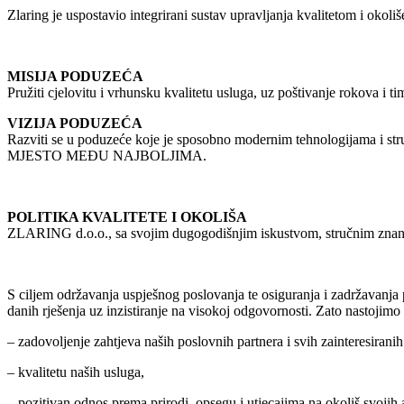
Zlaring je uspostavio integrirani sustav upravljanja kvalitetom i 
MISIJA PODUZEĆA
Pružiti cjelovitu i vrhunsku kvalitetu usluga, uz poštivanje rokova i ti
VIZIJA PODUZEĆA
Razviti se u poduzeće koje je sposobno modernim tehnologijama i str
MJESTO MEĐU NAJBOLJIMA.
POLITIKA KVALITETE I OKOLIŠA
ZLARING d.o.o., sa svojim dugogodišnjim iskustvom, stručnim znanj
S ciljem održavanja uspješnog poslovanja te osiguranja i zadržavanja
danih rješenja uz inzistiranje na visokoj odgovornosti. Zato nastojimo 
– zadovoljenje zahtjeva naših poslovnih partnera i svih zainteresiranih
– kvalitetu naših usluga,
– pozitivan odnos prema prirodi, opsegu i utjecajima na okoliš svojih