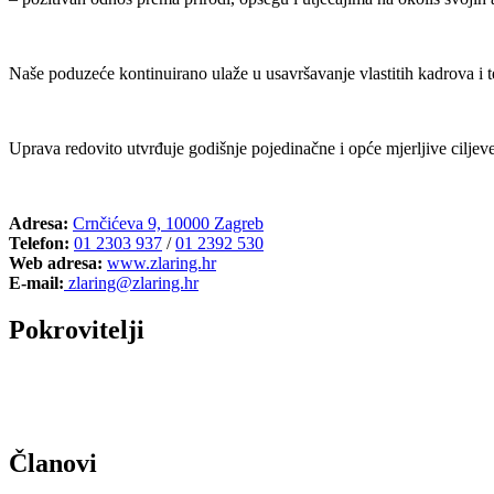
Naše poduzeće kontinuirano ulaže u usavršavanje vlastitih kadrova i te
Uprava redovito utvrđuje godišnje pojedinačne i opće mjerljive ciljeve,
Adresa:
Crnčićeva 9, 10000 Zagreb
Telefon:
01 2303 937
/
01 2392 530
Web adresa:
www.zlaring.hr
E-mail:
zlaring@zlaring.hr
Pokrovitelji
Članovi