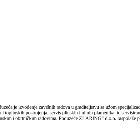
ća je izvođenje završnih radova u graditeljstvu sa užom specijalizacij
ca i toplinskih postrojenja, servis plinskih i uljnih plamenika, te servi
vinskim i obrtničkim radovima. Poduzeće ZLARING” d.o.o. raspolaže p