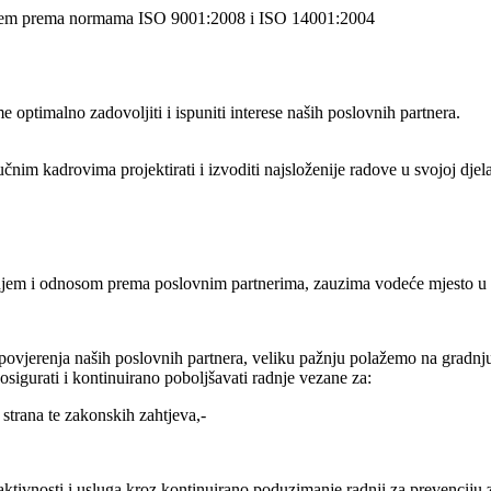
okolišem prema normama ISO 9001:2008 i ISO 14001:2004
me optimalno zadovoljiti i ispuniti interese naših poslovnih partnera.
učnim kadrovima projektirati i izvoditi najsloženije radove u svojoj 
em i odnosom prema poslovnim partnerima, zauzima vodeće mjesto u s
 povjerenja naših poslovnih partnera, veliku pažnju polažemo na gradn
osigurati i kontinuirano poboljšavati radnje vezane za:
 strana te zakonskih zahtjeva,-
 aktivnosti i usluga kroz kontinuirano poduzimanje radnji za prevenciju