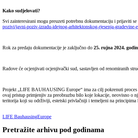
Kako sudjelovati?
Svi zainteresirani mogu preuzeti potrebnu dokumentaciju i prijaviti s
pozivi/javni-poziv-izradu-idejnog-arhitektonskog-rjesenja-gradevine-
Rok za predaju dokumentacije je zaključno do
25. rujna 2024. godin
Radove će ocjenjivati ocjenjivački sud, sastavljen od renomiranih stru
Projekt „LIFE BAUHAUSING Europe“ ima za cilj pokrenuti proce
ovaj pristup primjenjiv za preobrazbu bilo koje lokacije, neovisno o n
teritorija koji su održiviji, estetski privlačniji i temeljeni na princi
LIFE BauhausingEurope
Pretražite arhivu pod godinama