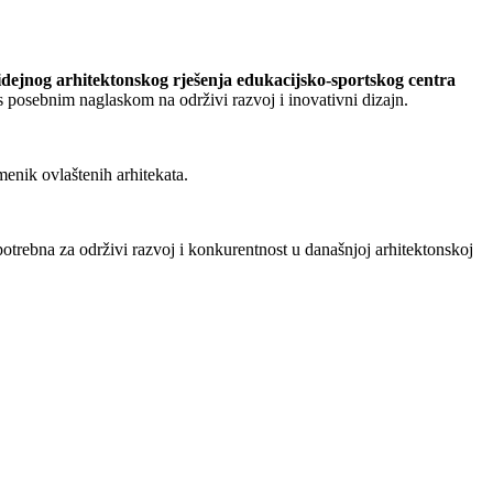
 idejnog arhitektonskog rješenja edukacijsko-sportskog centra
pi s posebnim naglaskom na održivi razvoj i inovativni dizajn.
menik ovlaštenih arhitekata.
potrebna za održivi razvoj i konkurentnost u današnjoj arhitektonskoj