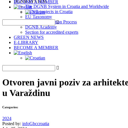
DGNB SYSTEM
BECOME A MEMBER
The DGNB System in Croatia and Worldwide
DGNB projects in Croatia
EU Taxonomy
DGNB Certification Process
DGNB Academy
Section for accredited experts
GREEN NEWS
E-LIBRARY
BECOME A MEMBER
Otvoren javni poziv za arhitekt
u Varaždinu
Categories:
2024
Posted by:
infoGbccroatia