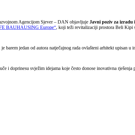
 Razvojnom Agencijom Sjever – DAN objavljuje
Javni poziv za izradu
IFE BAUHAUSING Europe“
, koji teži revitalizaciji prostora Beli Ki
 je barem jedan od autora natječajnog rada ovlašteni arhitekt upisan u i
uče i doprinesu svježim idejama koje često donose inovativna rješenja 