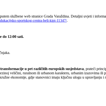
e putem službene web stranice Grada Varaždina. Detaljni uvjeti i inform
edukacijsko-sportskog-centra-beli-kipi-11347/
.
e do 12:00 sati.
čnjaka.
s
transformacije u pet različitih europskih susjedstava
, prateći prin
jezinoj veličini, ruralnom ili urbanom karakteru, urbanim izazovima ili
pima kružne ekonomije, gdje stanovnici imaju ključnu ulogu u upravljanju i