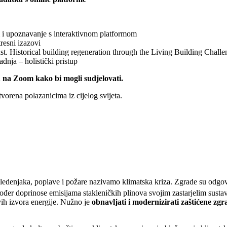
 i upoznavanje s interaktivnom platformom
resni izazovi
t. Historical building regeneration through the Living Building Challe
dnja – holistički pristup
u na Zoom kako bi mogli sudjelovati.
orena polazanicima iz cijelog svijeta.
e ledenjaka, poplave i požare nazivamo klimatska kriza. Zgrade su odg
ođer doprinose emisijama stakleničkih plinova svojim zastarjelim susta
vih izvora energije. Nužno je
obnavljati i modernizirati zaštićene zg