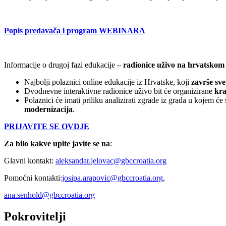
Popis predavača i program WEBINARA
Informacije o drugoj fazi edukacije
– radionice uživo na hrvatskom j
Najbolji polaznici online edukacije iz Hrvatske, koji
završe sve
Dvodnevne interaktivne radionice uživo bit će organizirane
kra
Polaznici će imati priliku analizirati zgrade iz grada u kojem će
modernizacija
.
PRIJAVITE SE OVDJE
Za bilo kakve upite javite se na
:
Glavni kontakt:
aleksandar.jelovac@gbccroatia.org
Pomoćni kontakti:
josipa.arapovic@gbccroatia.org
,
ana.senhold@gbccroatia.org
Pokrovitelji