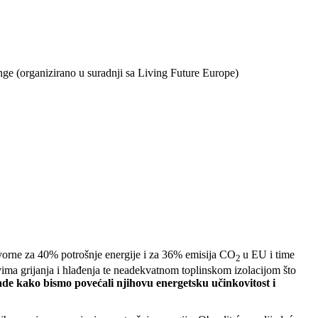
nge (organizirano u suradnji sa Living Future Europe)
ovorne za 40% potrošnje energije i za 36% emisija CO
u EU i time
2
vima grijanja i hlađenja te neadekvatnom toplinskom izolacijom što
rade kako bismo povećali njihovu energetsku učinkovitost i