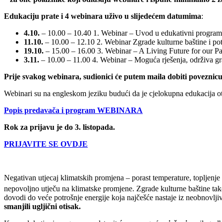
Edukaciju prate i 4 webinara uživo u slijedećem datumima
:
4.10.
– 10.00 – 10.40 1. Webinar – Uvod u edukativni program
11.10.
– 10.00 – 12.10 2. Webinar Zgrade kulturne baštine i pot
19.10.
– 15.00 – 16.00 3. Webinar – A Living Future for our Pas
3.11.
– 10.00 – 11.00 4. Webinar – Moguća rješenja, održiva gra
Prije svakog webinara, sudionici će putem maila dobiti poveznic
Webinari su na engleskom jeziku budući da je cjelokupna edukacija otv
Popis predavača i program WEBINARA
Rok za prijavu je do 3. listopada.
PRIJAVITE SE OVDJE
Negativan utjecaj klimatskih promjena – porast temperature, topljenj
nepovoljno utječu na klimatske promjene. Zgrade kulturne baštine tak
dovodi do veće potrošnje energije koja najčešće nastaje iz neobnovlji
smanjili ugljični otisak.