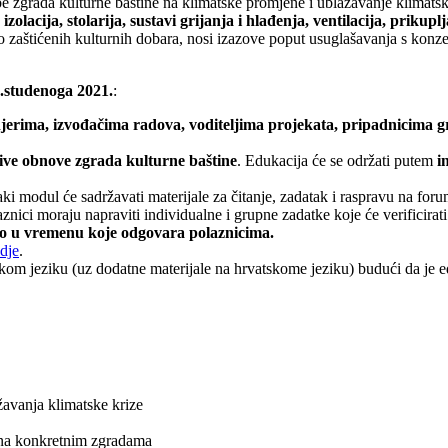
e zgrada kulturne baštine na klimatske promjene i ublažavanje klimatsk
zolacija, stolarija, sustavi grijanja i hlađenja, ventilacija, prikupl
o zaštićenih kulturnih dobara, nosi izazove poput usuglašavanja s konze
7.studenoga 2021.
:
jerima, izvođačima radova, voditeljima projekata, pripadnicima gra
žive obnove zgrada kulturne baštine
. Edukacija će se održati putem
i
ki modul će sadržavati materijale za čitanje, zadatak i raspravu na for
aznici moraju napraviti individualne i grupne zadatke koje će verificirati
no u vremenu koje odgovara polaznicima.
vdje
.
om jeziku (uz dodatne materijale na hrvatskome jeziku) budući da je edu
ažavanja klimatske krize
a na konkretnim zgradama