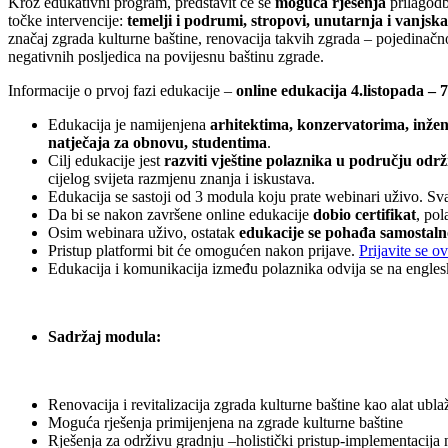
Kroz edukativni program, predstavit će se
moguća rješenja
prilagodb
točke intervencije:
temelji i podrumi, stropovi, unutarnja i vanjska i
značaj zgrada kulturne baštine, renovacija takvih zgrada – pojedinačn
negativnih posljedica na povijesnu baštinu zgrade.
Informacije o prvoj fazi edukacije –
online edukacija 4.listopada – 
Edukacija je namijenjena
arhitektima, konzervatorima, inžen
natječaja za obnovu, studentima
.
Cilj edukacije jest
razviti vještine polaznika u području odr
cijelog svijeta razmjenu znanja i iskustava.
Edukacija se sastoji od 3 modula koju prate webinari uživo. Sva
Da bi se nakon završene online edukacije
dobio certifikat
, pol
Osim webinara uživo, ostatak
edukacije se pohađa samostal
Pristup platformi bit će omogućen nakon prijave.
Prijavite se o
Edukacija i komunikacija između polaznika odvija se na englesk
Sadržaj modula:
Renovacija i revitalizacija zgrada kulturne baštine kao alat ubl
Moguća rješenja primijenjena na zgrade kulturne baštine
Rješenja za održivu gradnju –holistički pristup-implementacij