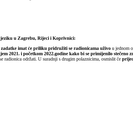
eziku u Zagrebu, Rijeci i Koprivnici:
 zadatke imat će priliku pridružiti se radionicama uživo
u jednom od
jem 2021. i početkom 2022.godine kako bi se primijenilo stečeno zn
 se radionica održati. U suradnji s drugim polaznicima, osmislit će
prije