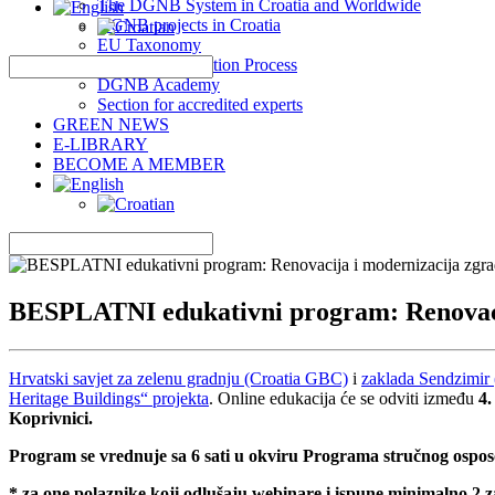
The DGNB System in Croatia and Worldwide
DGNB projects in Croatia
EU Taxonomy
DGNB Certification Process
DGNB Academy
Section for accredited experts
GREEN NEWS
E-LIBRARY
BECOME A MEMBER
BESPLATNI edukativni program: Renovacija
Hrvatski savjet za zelenu gradnju (Croatia GBC)
i
zaklada Sendzimir 
Heritage Buildings“ projekta
. Online edukacija će se odviti između
4.
Koprivnici.
Program se vrednuje sa 6 sati u okviru Programa stručnog ospos
* za one polaznike koji odlušaju webinare i ispune minimalno 2 z