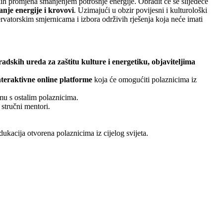
ih promjena smanjenjem potrošnje energije. Obradit će se slijedeće
janje energije i krovovi
. Uzimajući u obzir povijesni i kulturološki
rvatorskim smjernicama i izbora održivih rješenja koja neće imati
dskih ureda za zaštitu kulture i energetiku, objaviteljima
nteraktivne online platforme
koja će omogućiti polaznicima iz
umu s ostalim polaznicima.
 stručni mentori.
kacija otvorena polaznicima iz cijelog svijeta.