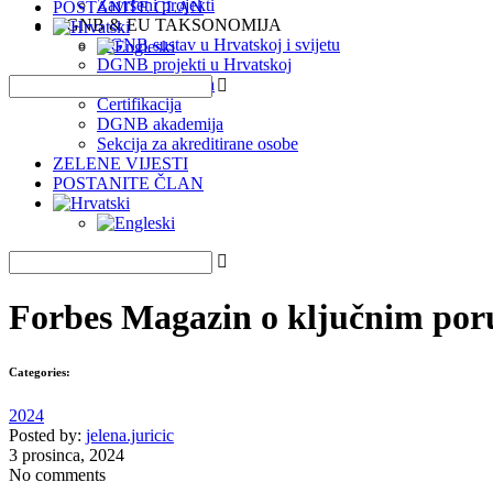
Završeni projekti
POSTANITE ČLAN
DGNB & EU TAKSONOMIJA
DGNB sustav u Hrvatskoj i svijetu
DGNB projekti u Hrvatskoj
EU Taksonomija
Certifikacija
DGNB akademija
Sekcija za akreditirane osobe
ZELENE VIJESTI
POSTANITE ČLAN
Forbes Magazin o ključnim poru
Categories:
2024
Posted by:
jelena.juricic
3 prosinca, 2024
No comments