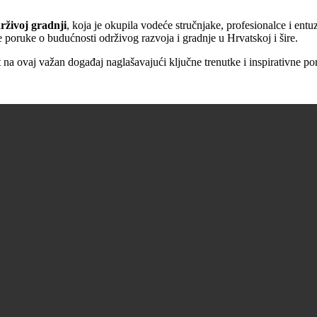
rživoj gradnji
, koja je okupila vodeće stručnjake, profesionalce i entu
e poruke o budućnosti održivog razvoja i gradnje u Hrvatskoj i šire.
 na ovaj važan događaj naglašavajući ključne trenutke i inspirativne por